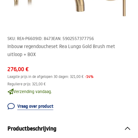
SKU
:
REA-P6609
ID
:
8473
EAN
:
5902557377756
Inbouw regendoucheset Rea Lungo Gold Brush met
uitloop + BOX
276,00 €
-
14
%
Laagste prijs in de afgelopen 30 dagen:
321,00 €
Reguliere prijs
:
321,00 €
Verzending vandaag.
Vraag over product
Productbeschrijving