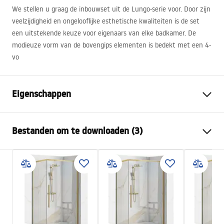
We stellen u graag de inbouwset uit de Lungo-serie voor. Door zijn
veelzijdigheid en ongelooflijke esthetische kwaliteiten is de set
een uitstekende keuze voor eigenaars van elke badkamer. De
modieuze vorm van de bovengips elementen is bedekt met een 4-
vo
Eigenschappen
Kleur
Goud geborsteld
Bestanden om te downloaden (3)
Materiaal
Messing, ABS
Kraan type
Ééngreeps
Veiligheidsinformatie
Montagewijze
Inbouw
Safety_Information_Shower_set.pdf
Hoogteverstelling
Ja
Baduitloop
Ja, vast
Garantievoorwaarden
Drukregeling
Ja
Warranty_Terms_and_Conditions_Faucets_-_5.pdf