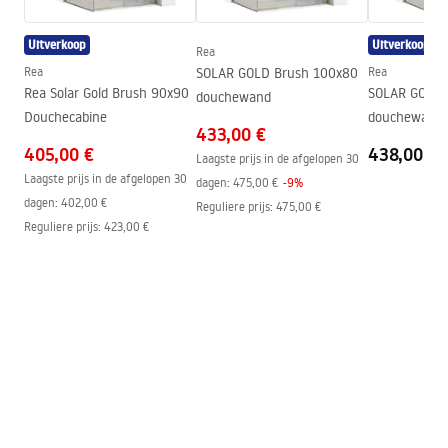
Anti-Calc Systeem
Ja
Uitverkoop
Uitverkoop
Coatingtechnologie
PVD
Rea
Montage-instructies
Rea
SOLAR GOLD Brush 100x80
Rea
Garantie
24 maanden
shower_set.pdf
Rea Solar Gold Brush 90x90
SOLAR GOLD 
douchewand
Douchecabine
douchewand
433,00 €
405,00 €
438,00 €
Laagste prijs in de afgelopen 30
Laagste prijs in de afgelopen 30
dagen:
475,00 €
-
9
%
dagen:
402,00 €
Reguliere prijs
:
475,00 €
Reguliere prijs
:
423,00 €