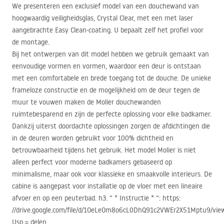
We presenteren een exclusief model van een douchewand van
hoogwaardig veiligheidsglas, Crystal Clear, met een met laser
aangebrachte Easy Clean-coating. U bepaalt zelf het profiel voor
de montage.
Bij het ontwerpen van dit model hebben we gebruik gemaakt van
eenvoudige vormen en vormen, waardoor een deur is ontstaan ​​
met een comfortabele en brede toegang tot de douche. De unieke
frameloze constructie en de mogelijkheid om de deur tegen de
muur te vouwen maken de Molier douchewanden
ruimtebesparend en zijn de perfecte oplossing voor elke badkamer.
Dankzij uiterst doordachte oplossingen zorgen de afdichtingen die
in de deuren worden gebruikt voor 100% dichtheid en
betrouwbaarheid tijdens het gebruik. Het model Molier is niet
alleen perfect voor moderne badkamers gebaseerd op
minimalisme, maar ook voor klassieke en smaakvolle interieurs. De
cabine is aangepast voor installatie op de vloer met een lineaire
afvoer en op een peuterbad. h3. “ * Instructie * “: https:
//drive.google.com/file/d/1OeLeOm8o6cL0DhQ91c2VWEr2X51Mptu9/vie
Usp = delen