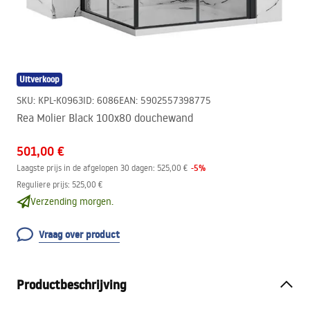
Uitverkoop
SKU
:
KPL-K0963
ID
:
6086
EAN
:
5902557398775
Rea Molier Black 100x80 douchewand
501,00 €
-
5
%
Laagste prijs in de afgelopen 30 dagen:
525,00 €
Reguliere prijs
:
525,00 €
Verzending morgen.
Vraag over product
Productbeschrijving