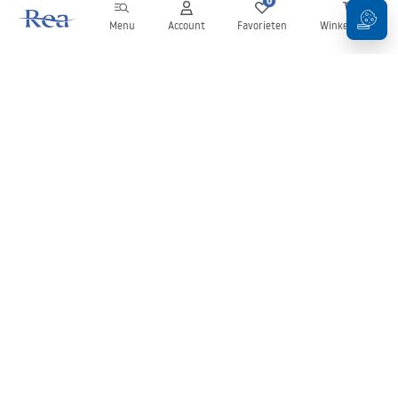
0
0
Menu
Account
Favorieten
Winkelwagen
Nieuwsbrief
Blijf op de hoogte van nieuws en aanbiedingen!
Aanmelden
Door uw gegevens in te voeren en te bevestigen, gaat u akkoord
met het ontvangen van de nieuwsbrief onder de voorwaarden
zoals beschreven in de
Algemene voorwaarden
.