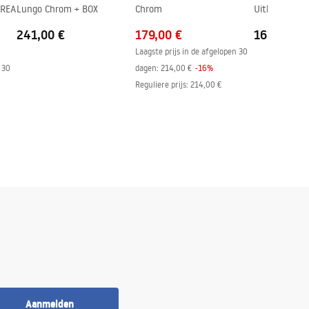
 REA
Lungo Chrom + BOX
Chrom
Uitloop
241,00 €
179,00 €
161,00 €
Laagste prijs in de afgelopen 30
 30
dagen:
214,00 €
-
16
%
Reguliere prijs
:
214,00 €
Aanmelden