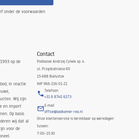
ef onder de voorwaarden
Contact
 1993 op de
Podlasiak Andrzej Cylwik sp. k.
ul. Przędzalniana 60
15-688 Białystok
bod, in reactie
NIP 966-216-01-21
Telefoon
euwe,
+31 6 8740 6273
cten. Wij zijn
E-mail
ie en import
office@badkamer-rea.nl
nen. Op basis
Onze klantenservice is bereikbaar op werkdagen
deren wij dat al
tussen:
ijn voor de
7:00–15:30
oneel.