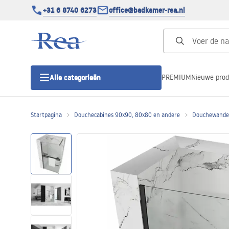
+31 6 8740 6273
office@badkamer-rea.nl
PREMIUM
Nieuwe pro
Alle categorieën
Startpagina
Douchecabines 90x90, 80x80 en andere
Douchewanden
Douchecabines
Douchedeur
Douchebakken
Lineaire Douchegoten