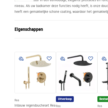
Een douchemuur in een eenvoudige, elegante prestaties en func
niveau. Als uw badkamer deze functies nodig heeft, is onze dou
heeft een gemakkelijke schone coating, waardoor het gemakkeli
Eigenschappen
Afmetingen (deur x wand)
110
Kleur
zwart
Type cabine
Inloop
De kleur van het glas
Transpara
Seria
Aero
Hoogte (mm)
1950
mm
Richting van de cabine
Universeel
Garantie
24 maande
Uitverkoop
Bestsel
Rea
Inbouw regendoucheset Rea
Rea
Rea