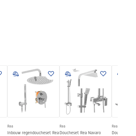
Rea
Rea
Rea
Inbouw regendoucheset Rea
Doucheset Rea Navaro
Doucheset R