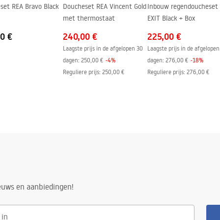
set REA Bravo Black
Doucheset REA Vincent Gold
Inbouw regendoucheset
met thermostaat
EXIT Black + Box
0 €
240,00 €
225,00 €
Laagste prijs in de afgelopen 30
Laagste prijs in de afgelopen
dagen:
250,00 €
-
4
%
dagen:
276,00 €
-
18
%
Reguliere prijs
:
250,00 €
Reguliere prijs
:
276,00 €
ieuws en aanbiedingen!