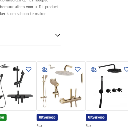
tionaliteiten op het hoogste
chemuur alleen voor u. Dit product
jker is om schoon te maken.
nt 8mm
n
ler
Uitverkoop
Uitverkoop
Rea
Rea