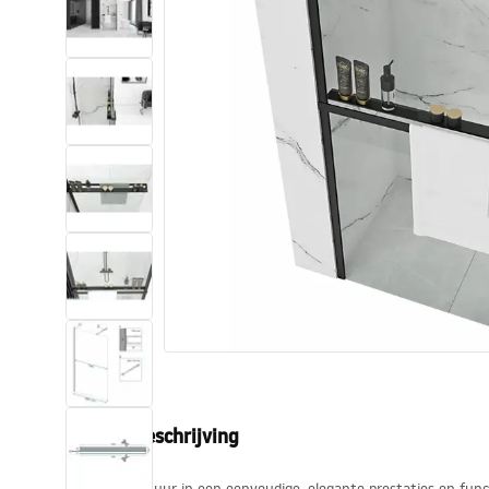
Toiletten
Wastafels
Baden en badwanden
Kranen
Douches
Keuken
Badkameraccessoires
Productbeschrijving