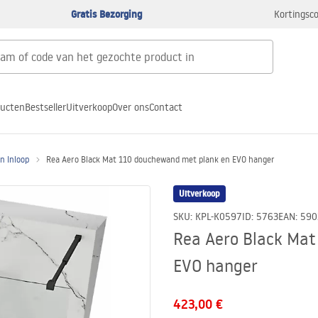
Gratis Bezorging
Kortingsco
ducten
Bestseller
Uitverkoop
Over ons
Contact
 Inloop
Rea Aero Black Mat 110 douchewand met plank en EVO hanger
Uitverkoop
SKU
:
KPL-K0597
ID
:
5763
EAN
:
590
Rea Aero Black Ma
EVO hanger
423,00 €