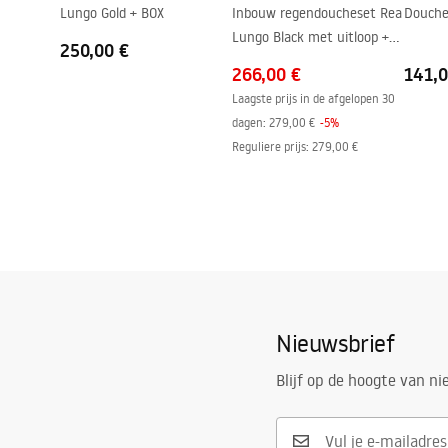
Lungo Gold + BOX
Inbouw regendoucheset Rea
Douche
Lungo Black met uitloop +
250,00 €
BOX
266,00 €
141,0
Laagste prijs in de afgelopen 30
dagen:
279,00 €
-
5
%
Reguliere prijs
:
279,00 €
Nieuwsbrief
Blijf op de hoogte van n