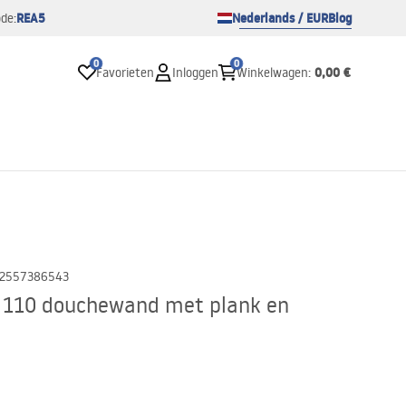
REA5
Nederlands / EUR
Blog
de:
0
0
0,00 €
Favorieten
Inloggen
Winkelwagen
:
2557386543
t 110 douchewand met plank en