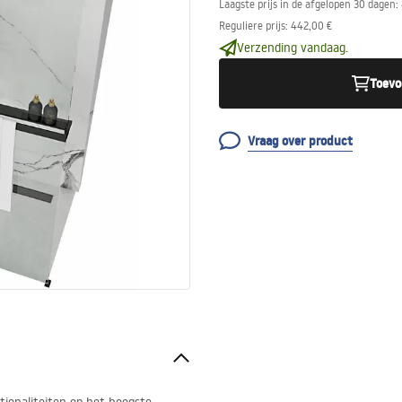
Laagste prijs in de afgelopen 30 dagen:
Reguliere prijs
:
442,00 €
Verzending vandaag.
Toevo
Vraag over product