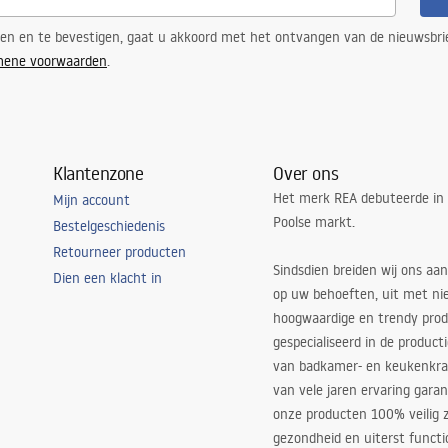
ren en te bevestigen, gaat u akkoord met het ontvangen van de nieuwsbri
mene voorwaarden
.
Klantenzone
Over ons
Het merk REA debuteerde in
Mijn account
Poolse markt.
Bestelgeschiedenis
Retourneer producten
Sindsdien breiden wij ons aan
Dien een klacht in
op uw behoeften, uit met ni
hoogwaardige en trendy produ
gespecialiseerd in de product
van badkamer- en keukenkra
van vele jaren ervaring garan
onze producten 100% veilig z
gezondheid en uiterst functi