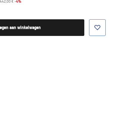
-
4
%
442,00 €
egen aan winkelwagen