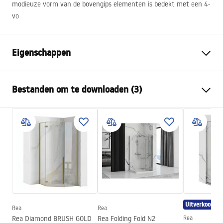
modieuze vorm van de bovengips elementen is bedekt met een 4-
vo
Eigenschappen
Kraan type
bad
Bestanden om te downloaden (3)
Montagewijze
Inbouw
Kleur
Chroom
Montagehandleiding
Type uitloop
Vast
Faucet.pdf
Materiaal
Messing, ABS
Uitloopbereik
160
mm
manual
Hoogte
160
mm
manual podt.pdf
Coatingtechnologie
Chrome plating
Uitverkoop
Aansluitdiameter:
1/2 inch
Rea
Rea
Garantievoorwaarden
Rea Diamond BRUSH GOLD
Rea Folding Fold N2
Rea
Garantie
5 jaar