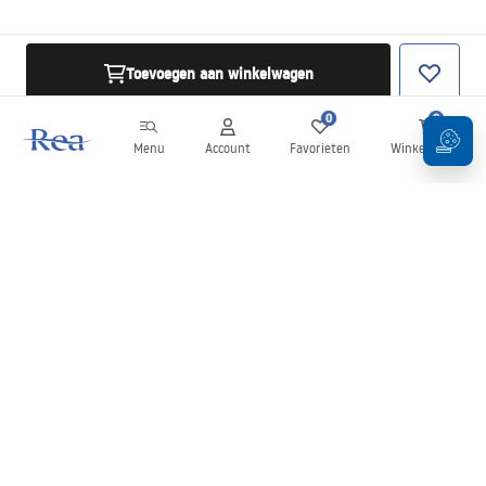
Toevoegen aan winkelwagen
0
0
Menu
Account
Favorieten
Winkelwagen
Nieuwsbrief
Blijf op de hoogte van nieuws en aanbiedingen!
Aanmelden
Door uw gegevens in te voeren en te bevestigen, gaat u akkoord