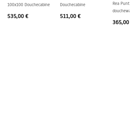
Warranty_Terms_and_Conditions_Faucets_-_5.pdf
Rea Punto 8
100x100 Douchecabine
Douchecabine
douchewand
535,00 €
511,00 €
365,00 €