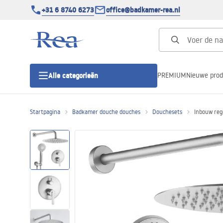
+31 6 8740 6273
office@badkamer-rea.nl
PREMIUM
Nieuwe pro
Alle categorieën
Startpagina
Badkamer douche douches
Douchesets
Inbouw reg
Douchecabines
Douchedeur
Douchebakken
Lineaire Douchegoten