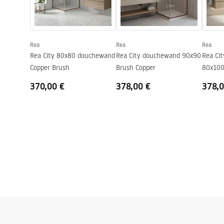
shower_set.pdf
Coatingtechnologie
PVD
Garantie
24 maande
Rea
Rea
Rea
Rea City 80x80 douchewand
Rea City douchewand 90x90
Rea Ci
Copper Brush
Brush Copper
80x100
370,00 €
378,00 €
378,0