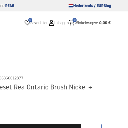
REA5
Nederlands / EUR
Blog
de:
0
0
0,00 €
Favorieten
Inloggen
Winkelwagen
:
06366012877
set Rea Ontario Brush Nickel +