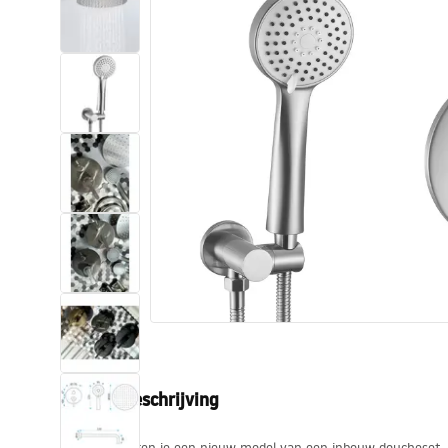
Toiletten
Wastafels
Baden en badwanden
Kranen
Douches
Keuken
Badkameraccessoires
Productbeschrijving