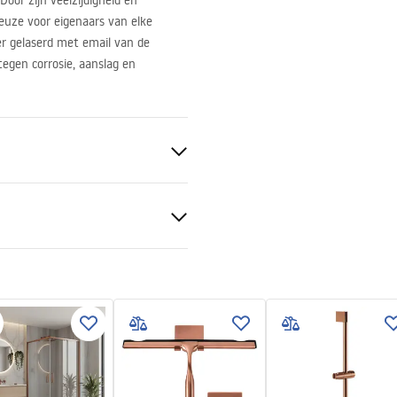
or zijn veelzijdigheid en
keuze voor eigenaars van elke
r gelaserd met email van de
tegen corrosie, aanslag en
taal
S
tievoorwaarden
nty_Terms_and_Conditions_
s_-_5.pdf