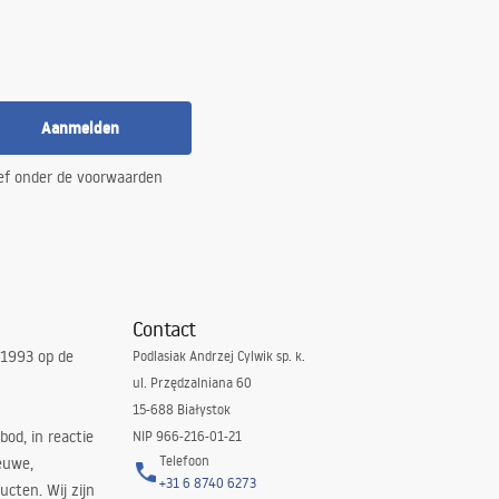
Aanmelden
ef onder de voorwaarden
Contact
 1993 op de
Podlasiak Andrzej Cylwik sp. k.
ul. Przędzalniana 60
15-688 Białystok
bod, in reactie
NIP 966-216-01-21
Telefoon
euwe,
+31 6 8740 6273
cten. Wij zijn