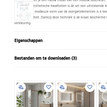
We presenteren je een nieuw model van een inbouw doucheset. Do
ongelooflijke esthetische kwaliteiten is de set een uitstekende 
badkamer. De modieuze vorm van de overgietelementen is 4 kee
hoogste kwaliteit. Dankzij deze techniek is de kraan beschermd 
verkleuring.
Eigenschappen
Kleur
Geborsteld s
Bestanden om te downloaden (3)
Materiaal
Messing, AB
Kraan type
Ééngreeps
Veiligheidsinformatie
Garan
Montagewijze
Inbouw
Safety_Information_Shower_set.p
Warra
Hoogteverstelling
Ja
df
Faucet
Baduitloop
Nee
Drukregeling
Ja
Montage-instructies
Anti-Calc Systeem
Ja