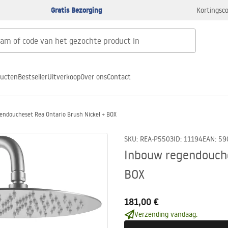
Gratis Bezorging
Kortingsco
ducten
Bestseller
Uitverkoop
Over ons
Contact
endoucheset Rea Ontario Brush Nickel + BOX
SKU
:
REA-P5503
ID
:
11194
EAN
:
59
Inbouw regendouche
BOX
181,00 €
Verzending vandaag.