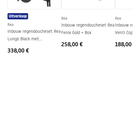
Manual
vloer
Instrukcja_monta__u_kabiny_przy__ciennej_Atlas.pdf
Hoogte (mm)
2000
mm
Uitverkoop
Rea
Rea
Richting van de cabine
Links of rechts
Rea
Inbouw regendoucheset Rea
Inbouw rege
Inbouw regendoucheset Rea
Fenix ​​​​Gold + Box
Garantie
24 maanden
Lungo Black met
258,00 €
188,00 €
Easy Clean-coating
Ja, aan één kant van het glas
thermostaat + BOX
338,00 €