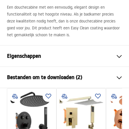
Een douchecabine met een eenvoudig, elegant design en
functionaliteit op het hoogste niveau. Als je badkamer precies
deze kwaliteiten nodig heeft, dan is onze douchecabine precies
goed voor jou. Dit product heeft een Easy Clean coating waardoor
het gemakkelijk schoon te maken is.
Eigenschappen
Afmetingen (deur x wand)
120x90
Bestanden om te downloaden (2)
Kleur
Goud geborsteld
Type cabine
Op de muur gemonteerd
Warunki bezpieczeństwa
De kleur van het glas
Transparant 6mm
WARUNKI BEZPIECZENSTWA KABINY DRZWI
De manier van openen
Kantelbaar
PARAWANY.pdf
Seria
Atlas
Installatie
Op het peuterbad of op de