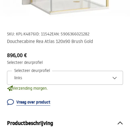
SKU
:
KPL-K4876
ID
:
11542
EAN
:
5906366021282
Douchecabine Rea Atlas 120x90 Brush Gold
896,00 €
Selecteer deurprofiel
Selecteer deurprofiel
Verzending morgen.
Vraag over product
Productbeschrijving