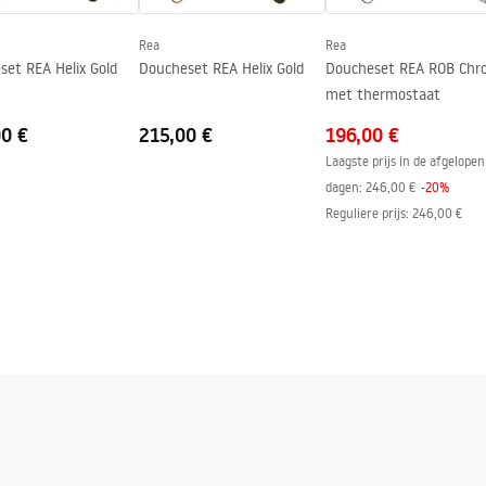
n
Rea
Rea
 kant van het glas
set REA Helix Gold
Doucheset REA Helix Gold
Doucheset REA ROB Chr
met thermostaat
00 €
215,00 €
196,00 €
Laagste prijs in de afgelopen
dagen:
246,00 €
-
20
%
Reguliere prijs
:
246,00 €