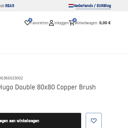
REA5
Nederlands / EUR
Blog
de:
0
0
0,00 €
Favorieten
Inloggen
Winkelwagen
:
06366023002
Hugo Double 80x80 Copper Brush
egen aan winkelwagen