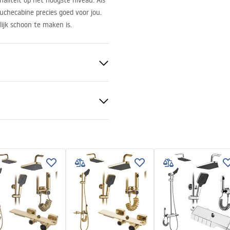
aliteit op het hoogste niveau. Als
uchecabine precies goed voor jou.
ijk schoon te maken is.
koper
ki bezpieczeństwa
ons 6mm
KI BEZPIECZENSTWA
ijden kantelbaar
Y DRZWI PARAWANY.pdf
erbad of op de vloer