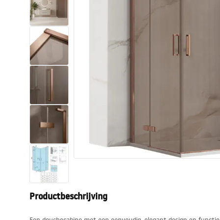
Toiletten
Wastafels
Baden en badwanden
Kranen
Douches
Keuken
Badkameraccessoires
Productbeschrijving