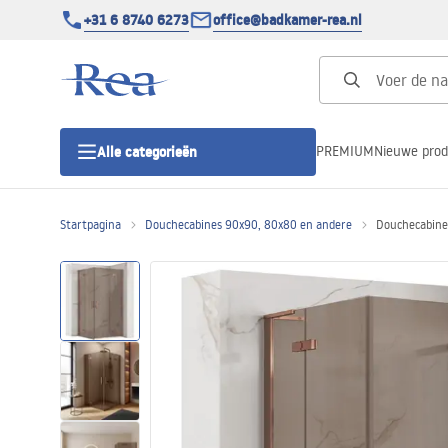
+31 6 8740 6273
office@badkamer-rea.nl
PREMIUM
Nieuwe pro
Alle categorieën
Startpagina
Douchecabines 90x90, 80x80 en andere
Douchecabine
Douchecabines
Douchedeur
Douchebakken
Lineaire Douchegoten