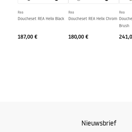
Garantie
24 maande
Rea
Rea
Rea
Easy Clean-coating
Ja, aan één
Doucheset REA Helix Black
Doucheset REA Helix Chrom
Douche
Brush
187,00 €
180,00 €
241,
Nieuwsbrief