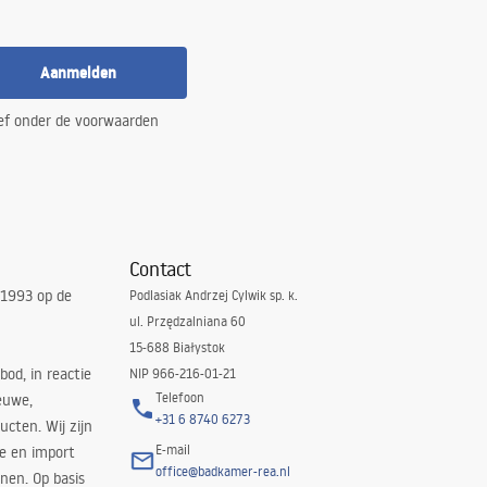
Aanmelden
ef onder de voorwaarden
Contact
 1993 op de
Podlasiak Andrzej Cylwik sp. k.
ul. Przędzalniana 60
15-688 Białystok
bod, in reactie
NIP 966-216-01-21
Telefoon
euwe,
+31 6 8740 6273
cten. Wij zijn
E-mail
ie en import
office@badkamer-rea.nl
nen. Op basis