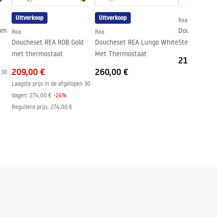
Uitverkoop
Uitverkoop
Rea
om
Doucheset RE
Rea
Rea
Doucheset REA ROB Gold
Doucheset REA Lungo White
Steel
met thermostaat
Met Thermostaat
210,00 €
209,00 €
260,00 €
 30
Laagste prijs in de afgelopen 30
dagen:
274,00 €
-
24
%
Reguliere prijs
:
274,00 €