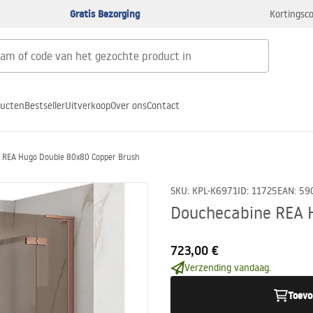
Gratis Bezorging
Kortingsco
ducten
Bestseller
Uitverkoop
Over ons
Contact
 REA Hugo Double 80x80 Copper Brush
SKU
:
KPL-K6971
ID
:
11725
EAN
:
59
Douchecabine REA 
723,00 €
Verzending vandaag.
Toevo