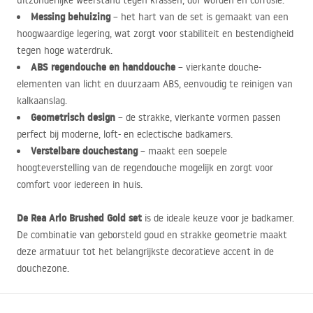
uitzonderlijke weerstand tegen krassen, dof worden en corrosie.
Messing behuizing
– het hart van de set is gemaakt van een
hoogwaardige legering, wat zorgt voor stabiliteit en bestendigheid
tegen hoge waterdruk.
ABS
regendouche en handdouche
– vierkante douche-
elementen van licht en duurzaam
ABS
, eenvoudig te reinigen van
kalkaanslag.
Geometrisch design
– de strakke, vierkante vormen passen
perfect bij moderne, loft- en eclectische badkamers.
Verstelbare douchestang
– maakt een soepele
hoogteverstelling van de regendouche mogelijk en zorgt voor
comfort voor iedereen in huis.
De Rea Arlo Brushed Gold set
is de ideale keuze voor je badkamer.
De combinatie van geborsteld goud en strakke geometrie maakt
deze armatuur tot het belangrijkste decoratieve accent in de
douchezone.