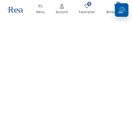
0
0
Menu
Account
Favorieten
Winkelwagen
Nieuwsbrief
Blijf op de hoogte van nieuws en aanbiedingen!
Aanmelden
Door uw gegevens in te voeren en te bevestigen, gaat u akkoord
met het ontvangen van de nieuwsbrief onder de voorwaarden
zoals beschreven in de
Algemene voorwaarden
.