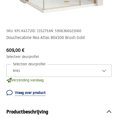
SKU
:
KPL-K4572
ID
:
11527
EAN
:
5906366021060
Douchecabine Rea Atlas 80x100 Brush Gold
609,00 €
Selecteer deurprofiel
Selecteer deurprofiel
Verzending vandaag.
Vraag over product
Productbeschrijving