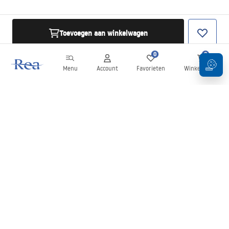
Toevoegen aan winkelwagen
0
0
Menu
Account
Favorieten
Winkelwagen
Nieuwsbrief
Blijf op de hoogte van nieuws en aanbiedingen!
Aanmelden
Door uw gegevens in te voeren en te bevestigen, gaat u akkoord