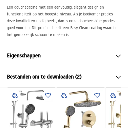
Een douchecabine met een eenvoudig, elegant design en
functionaliteit op het hoogste niveau. Als je badkamer precies
deze kwaliteiten nodig heeft, dan is onze douchecabine precies
goed voor jou. Dit product heeft een Easy Clean coating waardoor
het gemakkelijk schoon te maken is.
Eigenschappen
Afmetingen (deur x wand)
80x100
Bestanden om te downloaden (2)
Kleur
Goud geborsteld
Type cabine
Hoek
Warunki bezpieczeństwa
De kleur van het glas
Transparant 6mm
WARUNKI BEZPIECZENSTWA KABINY DRZWI
De manier van openen
Kantelbaar
PARAWANY.pdf
Seria
Atlas
Installatie
Op het peuterbad of op de