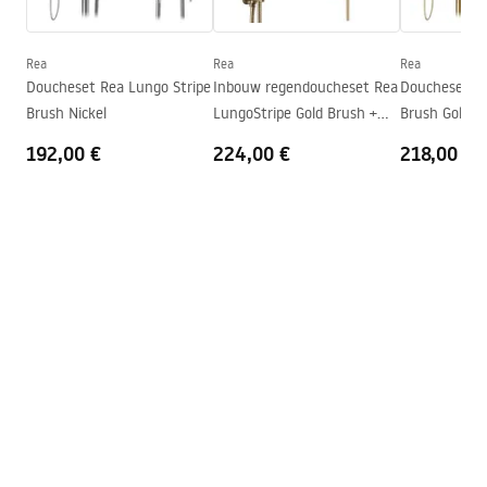
Instrukcja montażu
vloer
Instrukcja montażu kabiny Atlas.pdf
Hoogte (mm)
2000
mm
Rea
Rea
Rea
Richting van de cabine
Links of rechts
Doucheset Rea Lungo Stripe
Inbouw regendoucheset Rea
Doucheset Re
Brush Nickel
LungoStripe Gold Brush +
Brush Gold
Garantie
24 maanden
BOX
192,00 €
224,00 €
218,00 €
Easy Clean-coating
Ja, aan één kant van het glas