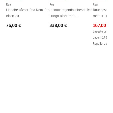
Garantie
24 maanden
Rea
Rea
Rea
Lineaire afvoer Rea Neox Pro
Inbouw regendoucheset Rea
Doucheset RE
Easy Clean-coating
Ja, aan één kant van het glas
Black 70
Lungo Black met
met THERMO
thermostaat + BOX
76,00 €
338,00 €
167,00 €
Laagste prijs i
dagen:
179,00 
Reguliere prijs
: