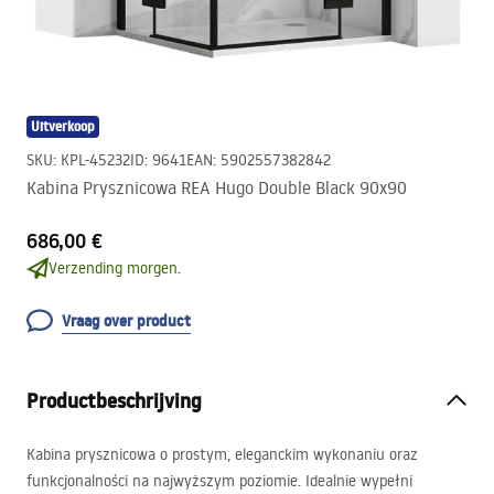
Uitverkoop
SKU
:
KPL-45232
ID
:
9641
EAN
:
5902557382842
Kabina Prysznicowa REA Hugo Double Black 90x90
686,00 €
Verzending morgen.
Vraag over product
Productbeschrijving
Kabina prysznicowa o prostym, eleganckim wykonaniu oraz
funkcjonalności na najwyższym poziomie. Idealnie wypełni