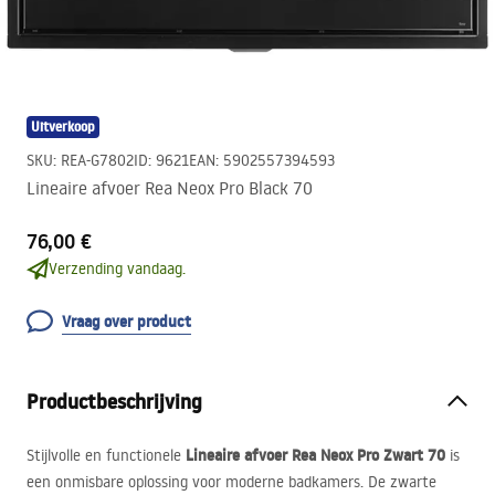
Uitverkoop
SKU
:
REA-G7802
ID
:
9621
EAN
:
5902557394593
Lineaire afvoer Rea Neox Pro Black 70
76,00 €
Verzending vandaag.
Vraag over product
Productbeschrijving
Lineaire afvoer Rea Neox Pro Zwart 70
Stijlvolle en functionele
is
een onmisbare oplossing voor moderne badkamers. De zwarte