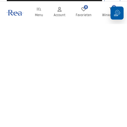
0
0
Menu
Account
Favorieten
Winkelwagen
Nieuwsbrief
Blijf op de hoogte van nieuws en aanbiedingen!
Aanmelden
Door uw gegevens in te voeren en te bevestigen, gaat u akkoord
met het ontvangen van de nieuwsbrief onder de voorwaarden
zoals beschreven in de
Algemene voorwaarden
.