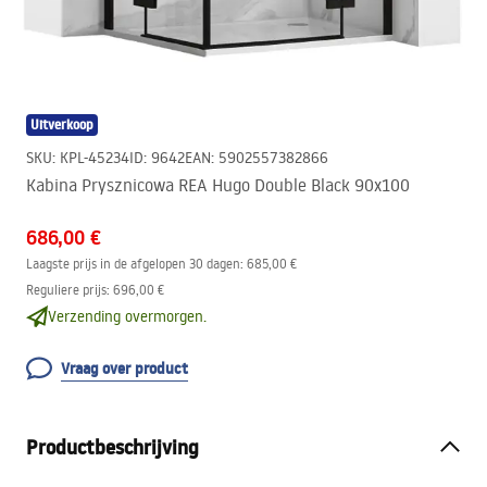
Uitverkoop
SKU
:
KPL-45234
ID
:
9642
EAN
:
5902557382866
Kabina Prysznicowa REA Hugo Double Black 90x100
686,00 €
Laagste prijs in de afgelopen 30 dagen:
685,00 €
Reguliere prijs
:
696,00 €
Verzending overmorgen.
Vraag over product
Productbeschrijving