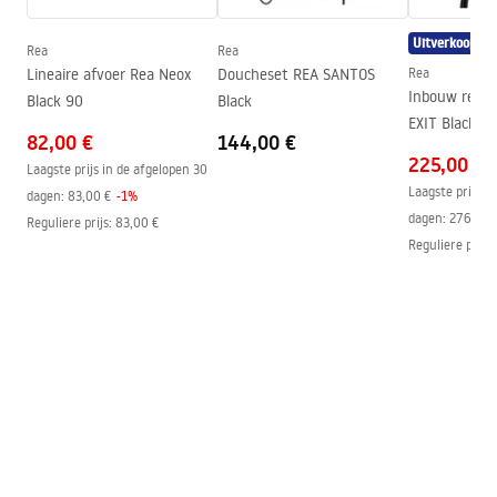
Hoogte (mm)
2005
mm
Richting van de cabine
Universeel
Uitverkoop
Rea
Rea
Garantie
24 maanden
Lineaire afvoer Rea Neox
Doucheset REA SANTOS
Rea
Inbouw rege
Black 90
Black
Easy Clean-coating
Ja, aan één kant van het glas
EXIT Black + 
82,00 €
144,00 €
225,00 €
Laagste prijs in de afgelopen 30
Laagste prijs i
dagen:
83,00 €
-
1
%
dagen:
276,00 
Reguliere prijs
:
83,00 €
Reguliere prijs
: