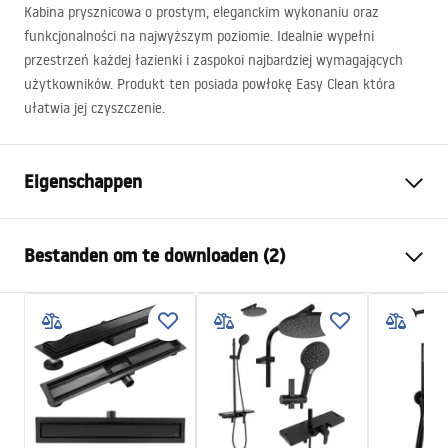
Kabina prysznicowa o prostym, eleganckim wykonaniu oraz
funkcjonalności na najwyższym poziomie. Idealnie wypełni
przestrzeń każdej łazienki i zaspokoi najbardziej wymagających
użytkowników. Produkt ten posiada powłokę Easy Clean która
ułatwia jej czyszczenie.
Eigenschappen
Afmetingen (deur x deur)
90x100
Bestanden om te downloaden (2)
Kleur
zwart
Type cabine
Hoek
shower manual
De kleur van het glas
Transparant 6mm
shower manual.pdf
De manier van openen
Aan beide zijden kantelbaar
Installatie
Op het peuterbad of op de
Instrukcja montażu
vloer
Instrukcja_Hugo_double_PL.pdf