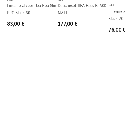
Garantie
24 maanden
Lineaire afvoer Rea Neo Slim
Doucheset REA Hass BLACK
Rea
Lineaire afvo
PRO Black 60
MATT
Easy Clean-coating
Ja, aan één kant van het glas
Black 70
83,00 €
177,00 €
76,00 €