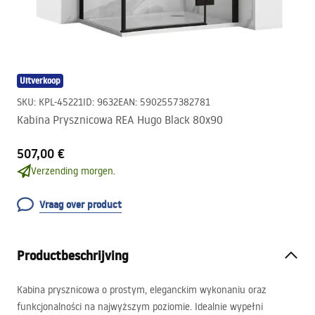
Uitverkoop
SKU
:
KPL-45221
ID
:
9632
EAN
:
5902557382781
Kabina Prysznicowa REA Hugo Black 80x90
507,00 €
Verzending morgen.
Vraag over product
Productbeschrijving
Kabina prysznicowa o prostym, eleganckim wykonaniu oraz
funkcjonalności na najwyższym poziomie. Idealnie wypełni