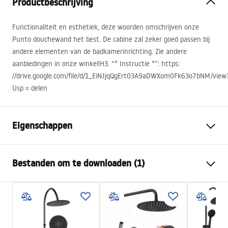
Productbeschrijving
Functionaliteit en esthetiek, deze woorden omschrijven onze
Punto douchewand het best. De cabine zal zeker goed passen bij
andere elementen van de badkamerinrichting. Zie andere
aanbiedingen in onze winkel!H3. “* Instructie *”: https:
//drive.google.com/file/d/1_EiNJjqQgErt03A9aDWXom0Fk63o7bNM/view
Usp = delen
Eigenschappen
Afmetingen (deur x wand)
80x100
Bestanden om te downloaden (1)
Kleur
Goud geborsteld
Type cabine
Hoek
shower manual
De kleur van het glas
Transparant 4mm,
shower manual.pdf
Transparant 5mm