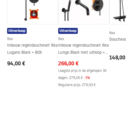
De manier van openen
Glijdend
Seria
City
Installatie
Op het peuterbad of op de
vloer
Uitverkoop
Uitverkoop
Rea
Hoogte (mm)
1900
mm
Rea
Rea
Doucheset RE
Inbouw regendoucheset Rea
Inbouw regendoucheset Rea
Richting van de cabine
Universeel
Lugano Black + BOX
Lungo Black met uitloop +
Garantie
24 maanden
148,00 €
BOX
94,00 €
266,00 €
Easy Clean-coating
Niet
Laagste prijs in de afgelopen 30
dagen:
279,00 €
-
5
%
Reguliere prijs
:
279,00 €