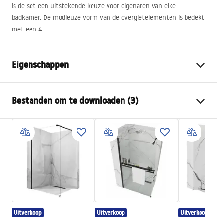
is de set een uitstekende keuze voor eigenaren van elke
badkamer. De modieuze vorm van de overgietelementen is bedekt
met een 4
Eigenschappen
Kleur
Geborsteld koper
Bestanden om te downloaden (3)
Materiaal
Messing, ABS
Kraan type
Ééngreeps
Veiligheidsinformatie
Montagewijze
Inbouw
Safety_Information_Shower_set.pdf
Hoogteverstelling
Ja
Baduitloop
Nee
Garantievoorwaarden
Drukregeling
Ja
Warranty_Terms_and_Conditions_Faucets_-_5.pdf
Anti-Calc Systeem
Ja
Uitverkoop
Uitverkoop
Uitverkoop
Coatingtechnologie
PVD