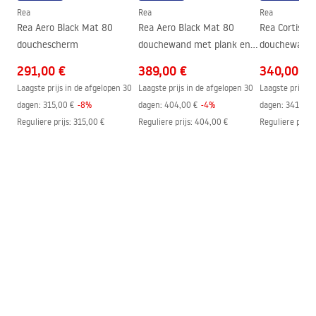
Montage-instructies
Rea
Rea
Rea
Garantie
24 maanden
shower_set.pdf
Rea Aero Black Mat 80
Rea Aero Black Mat 80
Rea Cortis G
douchescherm
douchewand met plank en
douchewand
EVO hanger
291,00 €
389,00 €
340,00 €
Laagste prijs in de afgelopen 30
Laagste prijs in de afgelopen 30
Laagste prijs i
dagen:
315,00 €
-
8
%
dagen:
404,00 €
-
4
%
dagen:
341,00 
Reguliere prijs
:
315,00 €
Reguliere prijs
:
404,00 €
Reguliere prijs
: