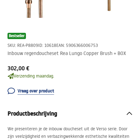
Bestseller
SKU
:
REA-P8809
ID
:
10618
EAN
:
5906366006753
Inbouw regendoucheset Rea Lungo Copper Brush + BOX
302,00 €
Verzending maandag.
Vraag over product
Productbeschrijving
We presenteren je de inbouw doucheset uit de Verso serie. Door
zijn veelzijdigheid en verbazingwekkende esthetische kwaliteiten