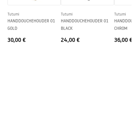
Anti-Calc Systeem
Ja
Coatingtechnologie
PVD
Tutumi
Tutumi
Tutumi
Montage-instructies
HANDDOUCHEHOUDER 01
HANDDOUCHEHOUDER 01
HANDDOUCH
Garantie
24 maanden
shower_set.pdf
GOLD
BLACK
CHROM
30,00 €
24,00 €
36,00 €