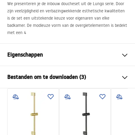
We presenteren je de inbouw doucheset uit de Lungo serie. Door
zijn veelzijdigheid en verbazingwekkende esthetische kwaliteiten
is de set een uitstekende keuze voor eigenaren van elke
badkamer. De modieuze vorm van de overgietelementen is bedekt
met een 4
Eigenschappen
Kleur
Koper
Bestanden om te downloaden (3)
Materiaal
Messing, ABS
Kraan type
Ééngreeps
Veiligheidsinformatie
Montagewijze
Inbouw
Safety_Information_Shower_set.pdf
Hoogteverstelling
Ja
Baduitloop
Nee
Garantievoorwaarden
Drukregeling
Ja
Warranty_Terms_and_Conditions_Faucets_-_5.pdf