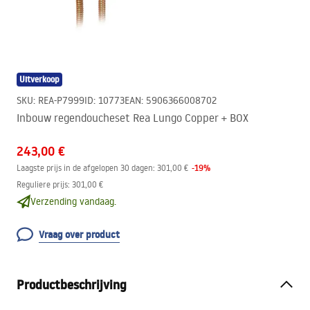
Uitverkoop
SKU
:
REA-P7999
ID
:
10773
EAN
:
5906366008702
Inbouw regendoucheset Rea Lungo Copper + BOX
243,00 €
-
19
%
Laagste prijs in de afgelopen 30 dagen:
301,00 €
Reguliere prijs
:
301,00 €
Verzending vandaag.
Vraag over product
Productbeschrijving