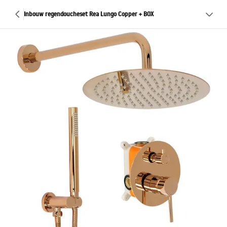
Inbouw regendoucheset Rea Lungo Copper + BOX