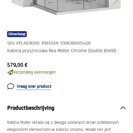
Uitverkoop
SKU
:
KPL-K6369
ID
:
8965
EAN
:
5906366005428
Kabina prysznicowa Rea Molier Chrome Double 80x90
579,00 €
Verzending overmorgen.
Vraag over product
Productbeschrijving
Kabina Molier składa się z dwojga szklanych drzwi ozdobionych
eleganckimi elementami w kolorze chromu. Model ten jest