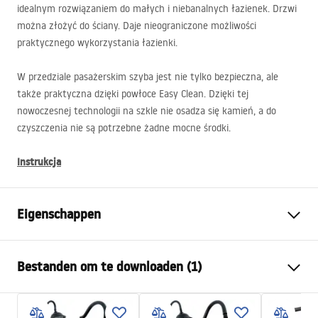
idealnym rozwiązaniem do małych i niebanalnych łazienek. Drzwi
można złożyć do ściany. Daje nieograniczone możliwości
praktycznego wykorzystania łazienki.
W przedziale pasażerskim szyba jest nie tylko bezpieczna, ale
także praktyczna dzięki powłoce Easy Clean. Dzięki tej
nowoczesnej technologii na szkle nie osadza się kamień, a do
czyszczenia nie są potrzebne żadne mocne środki.
Instrukcja
Eigenschappen
Afmetingen (deur x wand)
80x90
Bestanden om te downloaden (1)
Kleur
Chroom
Type cabine
Hoek
shower manual