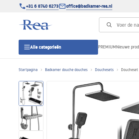
+31 6 8740 6273
office@badkamer-rea.nl
PREMIUM
Nieuwe pro
Alle categorieën
Startpagina
Badkamer douche douches
Douchesets
Doucheset 
Douchecabines
Douchedeur
Douchebakken
Lineaire Douchegoten