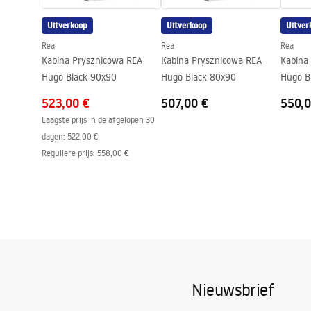
Anti-Calc Systeem
Ja
Uitverkoop
Uitverkoop
Uitver
Coatingtechnologie
PVD
Rea
Rea
Rea
Afstand van wateraansluitingen
150
mm
Kabina Prysznicowa REA
Kabina Prysznicowa REA
Kabina
Garantie
24 maande
Hugo Black 90x90
Hugo Black 80x90
Hugo B
523,00 €
507,00 €
550,0
Laagste prijs in de afgelopen 30
dagen:
522,00 €
Reguliere prijs
:
558,00 €
Nieuwsbrief