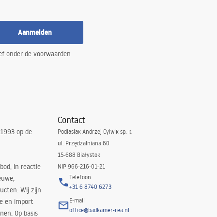
Aanmelden
ef onder de voorwaarden
Contact
 1993 op de
Podlasiak Andrzej Cylwik sp. k.
ul. Przędzalniana 60
15-688 Białystok
bod, in reactie
NIP 966-216-01-21
Telefoon
euwe,
+31 6 8740 6273
cten. Wij zijn
E-mail
ie en import
office@badkamer-rea.nl
nen. Op basis