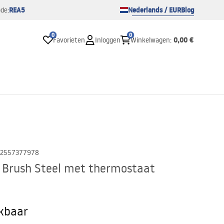
REA5
Nederlands / EUR
Blog
de:
0
0
0,00 €
Favorieten
Inloggen
Winkelwagen
:
2557377978
 Brush Steel met thermostaat
ikbaar