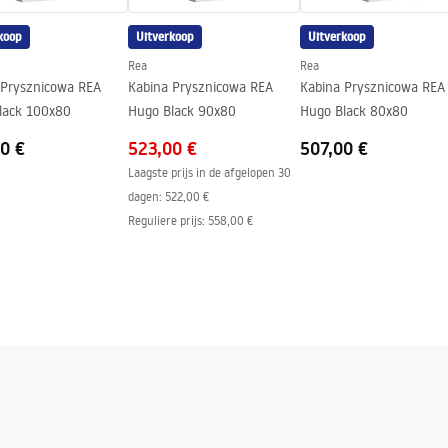
koop
Uitverkoop
Uitverkoop
Rea
Rea
 Prysznicowa REA
Kabina Prysznicowa REA
Kabina Prysznicowa REA
n
lack 100x80
Hugo Black 90x80
Hugo Black 80x80
0 €
523,00 €
507,00 €
Laagste prijs in de afgelopen 30
dagen:
522,00 €
Reguliere prijs
:
558,00 €