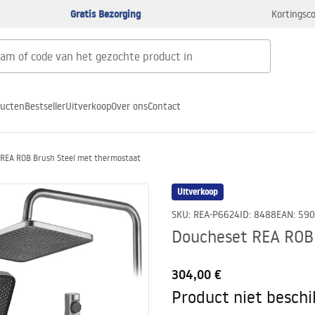
Gratis Bezorging
Kortingsco
ducten
Bestseller
Uitverkoop
Over ons
Contact
REA ROB Brush Steel met thermostaat
Uitverkoop
SKU
:
REA-P6624
ID
:
8488
EAN
:
590
Doucheset REA ROB
304,00 €
Product niet besch