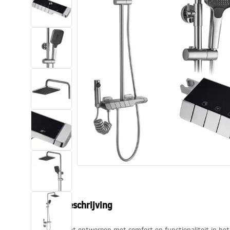
Toiletten
Wastafels
Baden en badwanden
Kranen
Douches
Keuken
Badkameraccessoires
Productbeschrijving