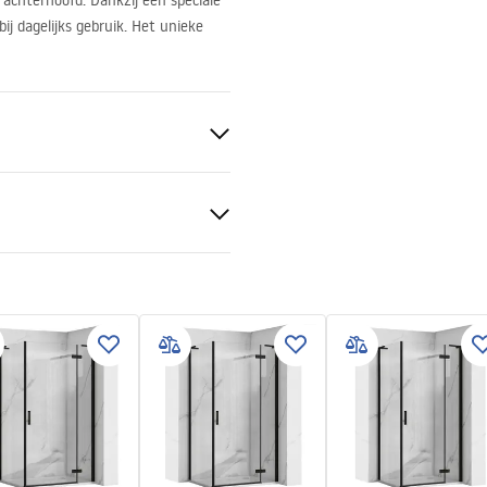
achterhoofd. Dankzij een speciale
ij dagelijks gebruik. Het unieke
taal
S
isch
tievoorwaarden
nty_Terms_and_Conditions_
s_-_5.pdf