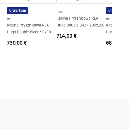
Uitverkoop
Uitverkoop
Rea
Kabina Prysznicowa REA
Rea
Rea
Kabina Prysznicowa REA
Hugo Double Black 100x100
Kabina Prysz
Hugo Double Black 90x90
Hugo Double 
714,00 €
730,00 €
686,00 €