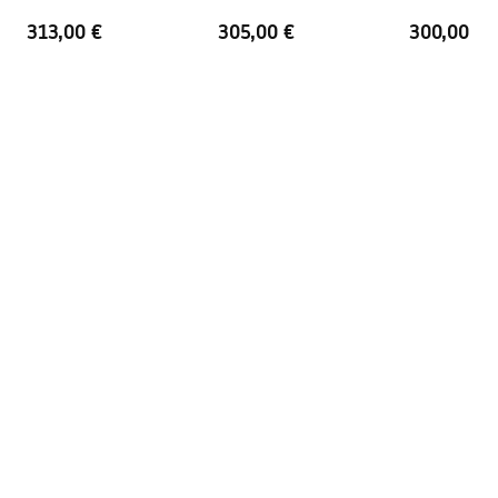
Afstand van
150
mm
313,00 €
305,00 €
300,00 €
wateraansluitingen
Garantie
24 maanden