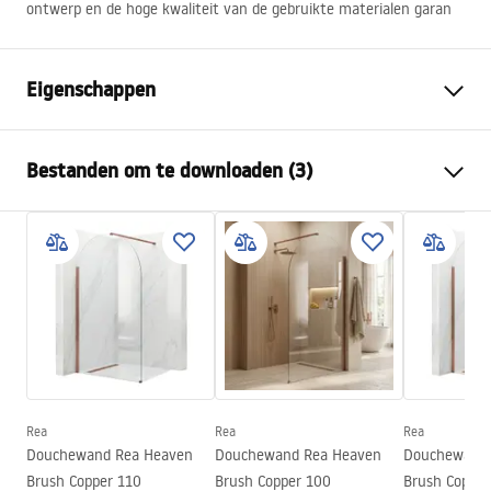
ontwerp en de hoge kwaliteit van de gebruikte materialen garan
Eigenschappen
Kleur
Geborsteld koper
Bestanden om te downloaden (3)
Materiaal
ABS
Kraan type
Ééngreeps
Veiligheidsinformatie
Montagewijze
Oppervlak
Safety_Information_Shower_set.pdf
Hoogteverstelling
Ja
Max. hoogte
1440
mm
Garantievoorwaarden
Baduitloop
Ja, draaibaar
Warranty_Terms_and_Conditions_Faucets_-_5.pdf
Drukregeling
Ja
Anti-Calc Systeem
Ja
Rea
Rea
Rea
Montage-instructies
Douchewand Rea Heaven
Douchewand Rea Heaven
Douchewand 
Coatingtechnologie
PVD
shower_set.pdf
Brush Copper 110
Brush Copper 100
Brush Copper