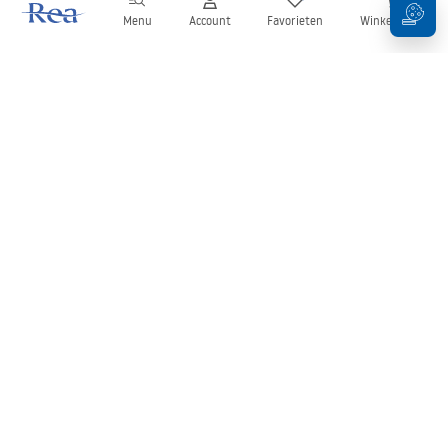
Menu
Account
Favorieten
Winkelwagen
Nieuwsbrief
Blijf op de hoogte van nieuws en aanbiedingen!
Aanmelden
Door uw gegevens in te voeren en te bevestigen, gaat u akkoord
met het ontvangen van de nieuwsbrief onder de voorwaarden
zoals beschreven in de
Algemene voorwaarden
.