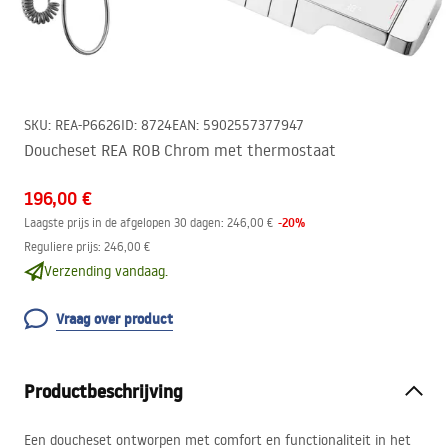
SKU
:
REA-P6626
ID
:
8724
EAN
:
5902557377947
Doucheset REA ROB Chrom met thermostaat
196,00 €
-
20
%
Laagste prijs in de afgelopen 30 dagen:
246,00 €
Reguliere prijs
:
246,00 €
Verzending vandaag.
Vraag over product
Productbeschrijving
Een doucheset ontworpen met comfort en functionaliteit in het