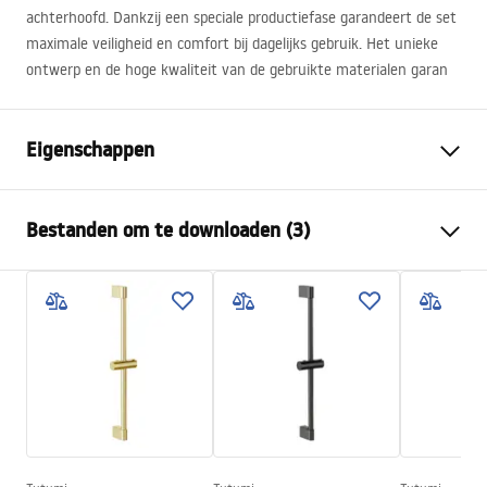
achterhoofd. Dankzij een speciale productiefase garandeert de set
maximale veiligheid en comfort bij dagelijks gebruik. Het unieke
ontwerp en de hoge kwaliteit van de gebruikte materialen garan
Eigenschappen
Kleur
Chroom
Bestanden om te downloaden (3)
Materiaal
Messing, ABS
Kraan type
Thermostatisch
Veiligheidsinformatie
Montagewijze
Oppervlak
Safety_Information_Shower_set.pdf
Hoogteverstelling
Ja
Min. hoogte
850
mm
Garantievoorwaarden
Max. hoogte
1150
mm
Warranty_Terms_and_Conditions_Faucets_-_5.pdf
Baduitloop
Ja, vast
Drukregeling
Nee