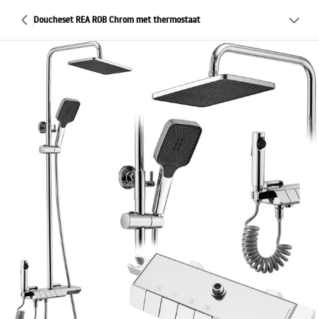
Doucheset REA ROB Chrom met thermostaat