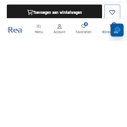
Toevoegen aan winkelwagen
0
0
Menu
Account
Favorieten
Winkelwagen
Nieuwsbrief
Blijf op de hoogte van nieuws en aanbiedingen!
Aanmelden
Door uw gegevens in te voeren en te bevestigen, gaat u akkoord
met het ontvangen van de nieuwsbrief onder de voorwaarden