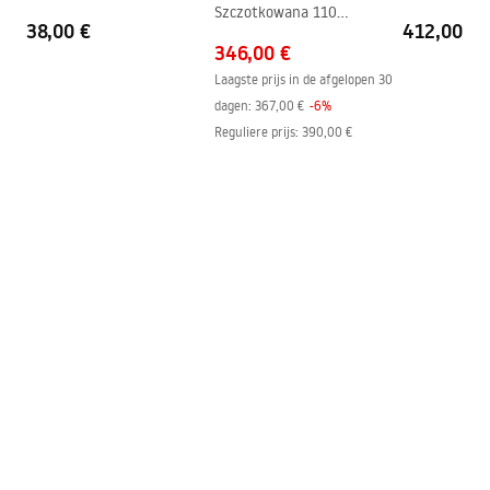
Coatingtechnologie
Electroplating
Szczotkowana 110
38,00 €
412,00 €
Douchescherm
Afstand van
150
mm
346,00 €
wateraansluitingen
Laagste prijs in de afgelopen 30
Garantie
24 maanden
dagen:
367,00 €
-
6
%
Reguliere prijs
:
390,00 €