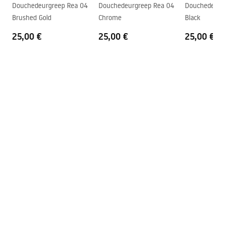
shower_set.pdf
Douchedeurgreep Rea 04
Douchedeurgreep Rea 04
Douchedeurg
Coatingtechnologie
PVD
Brushed Gold
Chrome
Black
Afstand van
150
mm
25,00 €
25,00 €
25,00 €
wateraansluitingen
Garantie
24 maanden