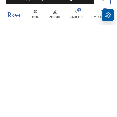
0
0
Menu
Account
Favorieten
Winkelwagen
Nieuwsbrief
Blijf op de hoogte van nieuws en aanbiedingen!
Aanmelden
Door uw gegevens in te voeren en te bevestigen, gaat u akkoord
met het ontvangen van de nieuwsbrief onder de voorwaarden
zoals beschreven in de
Algemene voorwaarden
.