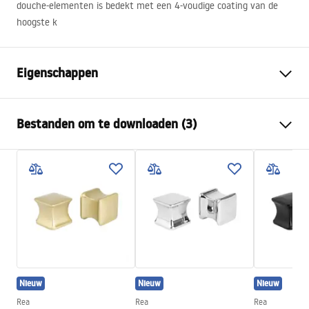
douche-elementen is bedekt met een 4-voudige coating van de
hoogste k
Eigenschappen
Kleur
Helder goud
Bestanden om te downloaden (3)
Materiaal
Messing, ABS
Kraan type
Thermostatisch
Veiligheidsinformatie
Montagewijze
Oppervlak
Safety_Information_Shower_set.pdf
Hoogteverstelling
Ja
Min. hoogte
820
mm
Garantievoorwaarden
Max. hoogte
1170
mm
Warranty_Terms_and_Conditions_Faucets_-_5.pdf
Baduitloop
Ja, draaibaar
Nieuw
Nieuw
Nieuw
Drukregeling
Ja
Montage-instructies
Rea
Rea
Rea
Anti-Calc Systeem
Ja