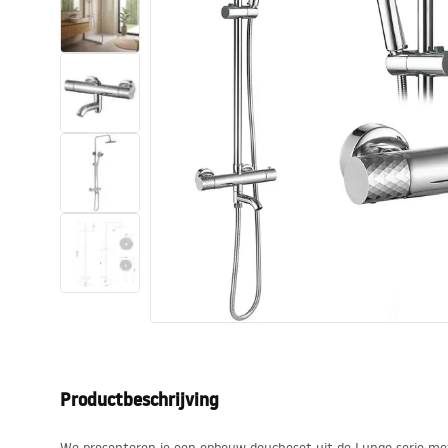
Toiletten
Wastafels
Baden en badwanden
Kranen
Douches
Keuken
Badkameraccessoires
Productbeschrijving