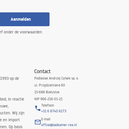
Aanmelden
ef onder de voorwaarden
Contact
 1993 op de
Podlasiak Andrzej Cylwik sp. k.
ul. Przędzalniana 60
15-688 Białystok
bod, in reactie
NIP 966-216-01-21
Telefoon
euwe,
+31 6 8740 6273
cten. Wij zijn
E-mail
ie en import
office@badkamer-rea.nl
nen. Op basis