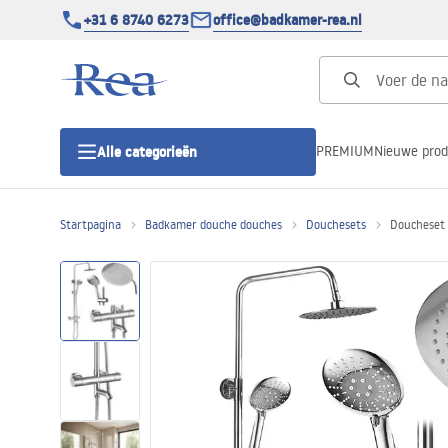
+31 6 8740 6273
office@badkamer-rea.nl
PREMIUM
Nieuwe pro
Alle categorieën
Startpagina
Badkamer douche douches
Douchesets
Doucheset
Douchecabines
Douchedeur
Douchebakken
Lineaire Douchegoten