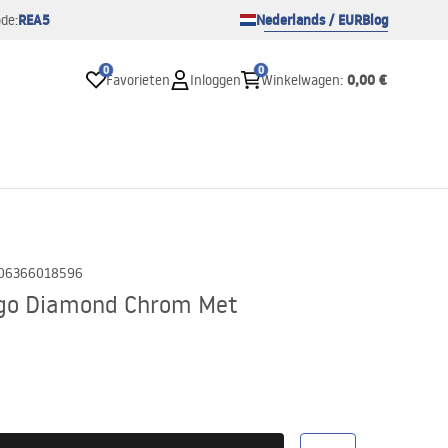
REA5
Nederlands / EUR
Blog
de:
0
0
0,00 €
Favorieten
Inloggen
Winkelwagen
:
06366018596
go Diamond Chrom Met