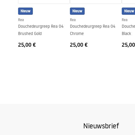
Anti-Calc Systeem
Ja
Nieuw
Nieuw
Nieuw
Coatingtechnologie
Chrome plat
Rea
Rea
Rea
Afstand van wateraansluitingen
150
mm
Douchedeurgreep Rea 04
Douchedeurgreep Rea 04
Douche
Garantie
24 maande
Brushed Gold
Chrome
Black
25,00 €
25,00 €
25,00
Nieuwsbrief