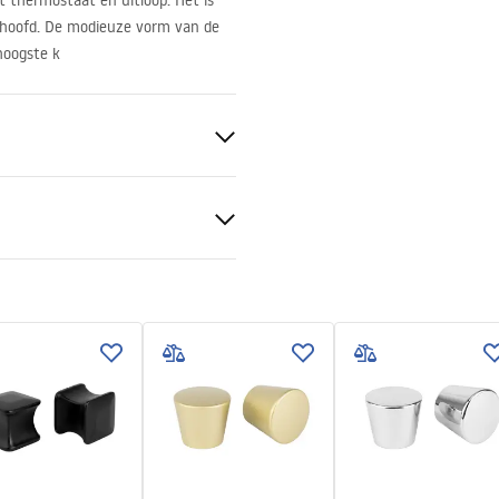
 thermostaat en uitloop. Het is
rhoofd. De modieuze vorm van de
hoogste k
S
isch
tievoorwaarden
nty_Terms_and_Conditions_
s_-_5.pdf
r