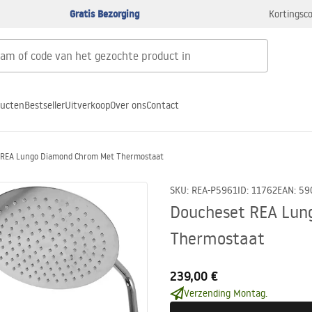
Gratis Bezorging
Kortingsco
ducten
Bestseller
Uitverkoop
Over ons
Contact
 REA Lungo Diamond Chrom Met Thermostaat
SKU
:
REA-P5961
ID
:
11762
EAN
:
59
Doucheset REA Lun
Thermostaat
239,00 €
Verzending Montag.