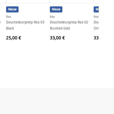
Nieuw
Nieuw
Nieuw
Rea
Rea
Rea
3
Douchedeurgreep Rea 03
Douchedeurgreep Rea 02
Douchedeurg
Black
Brushed Gold
Chrome
25,00 €
33,00 €
33,00 €