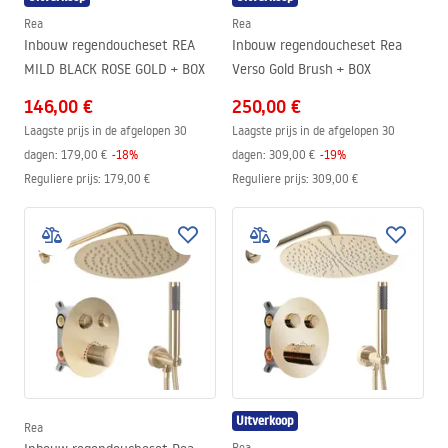
Rea
Rea
Inbouw regendoucheset REA
Inbouw regendoucheset Rea
MILD BLACK ROSE GOLD + BOX
Verso Gold Brush + BOX
146,00 €
250,00 €
Laagste prijs in de afgelopen 30
Laagste prijs in de afgelopen 30
dagen:
179,00 €
-
18
%
dagen:
309,00 €
-
19
%
Reguliere prijs
:
179,00 €
Reguliere prijs
:
309,00 €
Uitverkoop
Rea
Rea