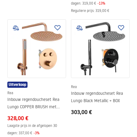
dagen:
319,00 €
-
13
%
Reguliere prijs
:
319,00 €
Uitverkoop
Rea
Rea
Inbouw regendoucheset Rea
Inbouw regendoucheset Rea
Lungo Black Metallic + BOX
Lungo COPPER BRUSH met
303,00 €
thermostaat + BOX
328,00 €
Laagste prijs in de afgelopen 30
dagen:
337,00 €
-
3
%