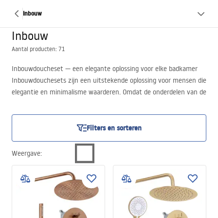
Inbouw
Inbouw
Aantal producten: 71
Inbouwdoucheset — een elegante oplossing voor elke badkamer
Inbouwdouchesets zijn een uitstekende oplossing voor mensen die
elegantie en minimalisme waarderen. Omdat de onderdelen van de
set in de wand zijn weggewerkt, oogt het geheel van deze
badkamerarmaturen zeer netjes en esthetisch. Op de website van
de winkel Rea is een ruime selectie van dergelijke douchesets in
Filters en sorteren
verschillende kleuren en vormen te vinden. We nodigen u uit om
ze nu te ontdekken!
Weergave
:
Zwarte inbouwdoucheset — modieus en stijlvol