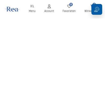
0
0
Menu
Account
Favorieten
Winkelwagen
Nieuwsbrief
Blijf op de hoogte van nieuws en aanbiedingen!
Aanmelden
Door uw gegevens in te voeren en te bevestigen, gaat u akkoord
met het ontvangen van de nieuwsbrief onder de voorwaarden
zoals beschreven in de
Algemene voorwaarden
.