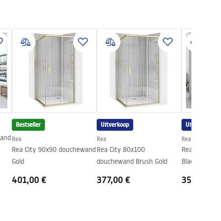
Bestseller
Uitverkoop
Uitverkoop
wand
Rea
Rea
Rea
Rea City 90x90 douchewand
Rea City 80x100
Rea City 80
Gold
douchewand Brush Gold
Black
401,00 €
377,00 €
353,00 €