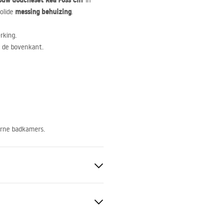
uw doucheset Rea Foss Clif
in
messing behuizing
olide
.
rking.
 de bovenkant.
erne badkamers.
S