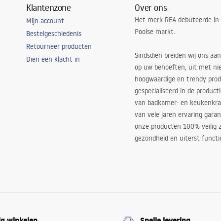
Klantenzone
Over ons
Het merk REA debuteerde in
Mijn account
Poolse markt.
Bestelgeschiedenis
Retourneer producten
Sindsdien breiden wij ons aan
Dien een klacht in
op uw behoeften, uit met ni
hoogwaardige en trendy produ
gespecialiseerd in de product
van badkamer- en keukenkra
van vele jaren ervaring garan
onze producten 100% veilig z
gezondheid en uiterst functi
ig winkelen
Snelle levering