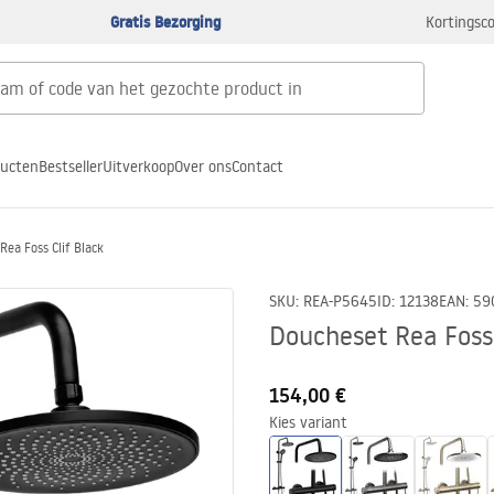
Gratis Bezorging
Kortingsco
ducten
Bestseller
Uitverkoop
Over ons
Contact
ea Foss Clif Black
SKU
:
REA-P5645
ID
:
12138
EAN
:
59
Doucheset Rea Foss 
154,00 €
Kies variant