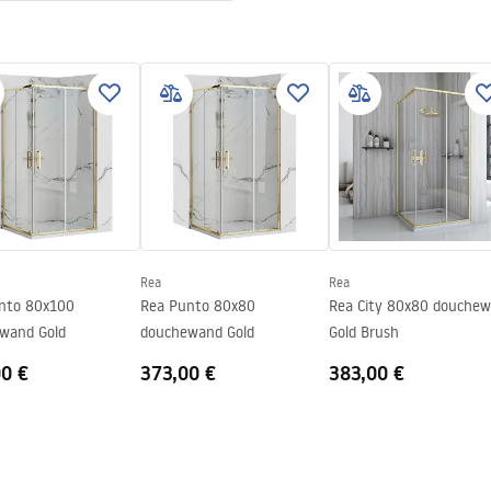
tievoorwaarden
nty_Terms_and_Conditions_
s_-_5.pdf
Rea
Rea
ng
nto 80x100
Rea Punto 80x80
Rea City 80x80 douche
wand Gold
douchewand Gold
Gold Brush
n
00 €
373,00 €
383,00 €