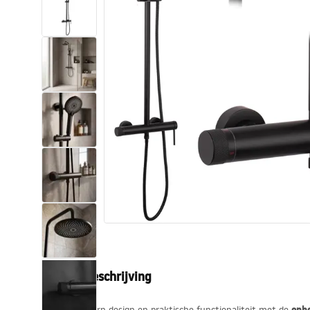
Toiletten
Wastafels
Baden en badwanden
Kranen
Douches
Keuken
Badkameraccessoires
Productbeschrijving