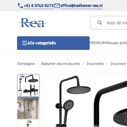
+31 6 8740 6273
office@badkamer-rea.nl
PREMIUM
Nieuwe pro
Alle categorieën
Startpagina
Badkamer douche douches
Douchesets
Doucheset R
Douchecabines
Douchedeur
Douchebakken
Lineaire Douchegoten