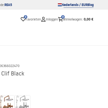
REA5
Nederlands / EUR
Blog
de:
0
0
0,00 €
Favorieten
Inloggen
Winkelwagen
:
06366022470
Clif Black