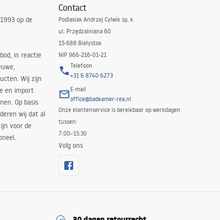
Contact
 1993 op de
Podlasiak Andrzej Cylwik sp. k.
ul. Przędzalniana 60
15-688 Białystok
bod, in reactie
NIP 966-216-01-21
Telefoon
euwe,
+31 6 8740 6273
cten. Wij zijn
E-mail
ie en import
office@badkamer-rea.nl
nen. Op basis
Onze klantenservice is bereikbaar op werkdagen
deren wij dat al
tussen:
ijn voor de
7:00–15:30
oneel.
Volg ons
30 dagen retourrecht