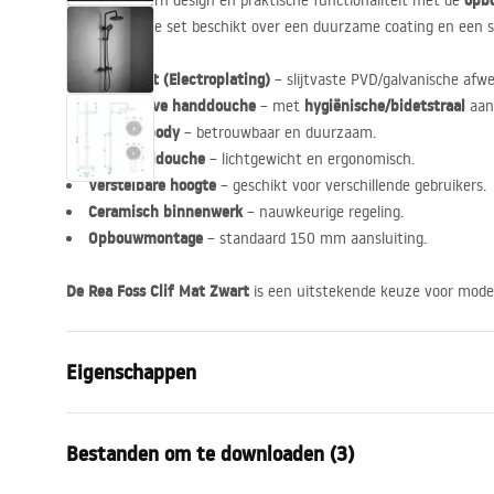
opbo
Ontdek modern design en praktische functionaliteit met de
Mat Zwart
. De set beschikt over een duurzame coating en een s
Mat Zwart (Electroplating)
– slijtvaste
PVD
/galvanische afwe
Innovatieve handdouche
hygiënische/bidetstraal
– met
aan
Messing body
– betrouwbaar en duurzaam.
ABS
-handdouche
– lichtgewicht en ergonomisch.
Verstelbare hoogte
– geschikt voor verschillende gebruikers.
Ceramisch binnenwerk
– nauwkeurige regeling.
Opbouwmontage
– standaard 150 mm aansluiting.
De Rea Foss Clif Mat Zwart
is een uitstekende keuze voor mod
Eigenschappen
Kleur
Zwart
Bestanden om te downloaden (3)
Materiaal
Messing, AB