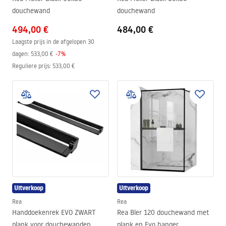
douchewand
douchewand
494,00 €
484,00 €
Laagste prijs in de afgelopen 30
dagen:
533,00 €
-
7
%
Reguliere prijs
:
533,00 €
Uitverkoop
Uitverkoop
Rea
Rea
Handdoekenrek EVO ZWART
Rea Bler 120 douchewand met
plank voor douchewanden
plank en Evo hanger