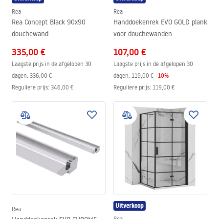
Rea
Rea
Rea Concept Black 90x90
Handdoekenrek EVO GOLD plank
douchewand
voor douchewanden
335,00 €
107,00 €
Laagste prijs in de afgelopen 30
Laagste prijs in de afgelopen 30
dagen:
336,00 €
dagen:
119,00 €
-
10
%
Reguliere prijs
:
346,00 €
Reguliere prijs
:
119,00 €
Uitverkoop
Rea
Rea