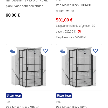
Handdoekenrek EVO CHROME
Rea Molier Black 100x80
plank voor douchewanden
douchewand
90,00 €
501,00 €
Laagste prijs in de afgelopen 30
dagen:
525,00 €
-
5
%
Reguliere prijs
:
525,00 €
Uitverkoop
Uitverkoop
Rea
Rea
Rea Molier Black 90x80
Rea Molier Black 80x80