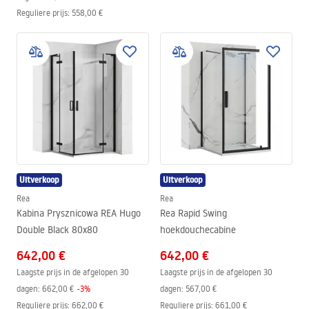
Reguliere prijs
:
558,00 €
Uitverkoop
Uitverkoop
Rea
Rea
Kabina Prysznicowa REA Hugo
Rea Rapid Swing
Double Black 80x80
hoekdouchecabine
642,00 €
642,00 €
Laagste prijs in de afgelopen 30
Laagste prijs in de afgelopen 30
dagen:
662,00 €
-
3
%
dagen:
567,00 €
Reguliere prijs
:
662,00 €
Reguliere prijs
:
661,00 €