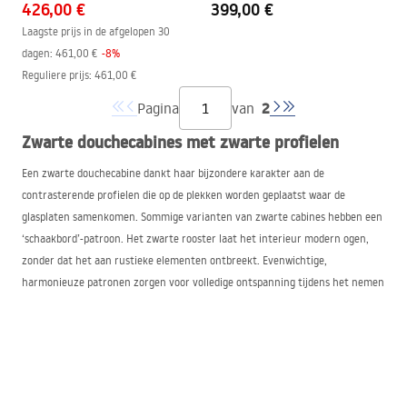
426,00 €
399,00 €
Laagste prijs in de afgelopen 30
dagen:
461,00 €
-
8
%
Reguliere prijs
:
461,00 €
2
Pagina
van
Zwarte douchecabines met zwarte profielen
Een zwarte douchecabine dankt haar bijzondere karakter aan de
contrasterende profielen die op de plekken worden geplaatst waar de
glasplaten samenkomen. Sommige varianten van zwarte cabines hebben een
‘schaakbord’-patroon. Het zwarte rooster laat het interieur modern ogen,
zonder dat het aan rustieke elementen ontbreekt. Evenwichtige,
harmonieuze patronen zorgen voor volledige ontspanning tijdens het nemen
van een bad. Als extra decoratief element heeft de zwarte douchecabine een
aluminium arm boven de ingang.
Zwarte douches in ons aanbod
In het assortiment van
REA
vind je zwarte douchecabines 80×80 en 90×90.