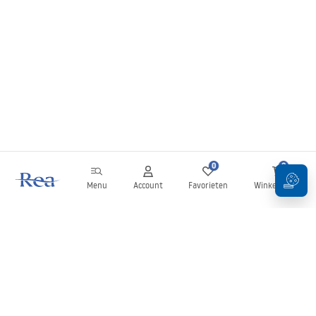
0
0
Menu
Account
Favorieten
Winkelwagen
Nieuwsbrief
Blijf op de hoogte van nieuws en aanbiedingen!