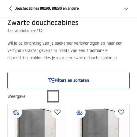
Douchecabines 90x90, 80x80 en andere
Zwarte douchecabines
Aantal producten: 114
Wil je de inrichting van je badkamer verlevendigen en haar een
verfijnd karakter geven? In plaats van een traditionele
doorzichtige cabine kies je voor een zwarte douchecabine in
loftstijl. De afgelopen maanden is deze een absolute interieurhit
geweest en erg populair bij mensen die hun badkamer inrichten of
renoveren.
Filters en sorteren
Weergave
: