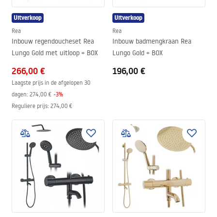
Uitverkoop
Uitverkoop
Rea
Rea
Inbouw regendoucheset Rea
Inbouw badmengkraan Rea
Lungo Gold met uitloop + BOX
Lungo Gold + BOX
266,00 €
196,00 €
Laagste prijs in de afgelopen 30
dagen:
274,00 €
-
3
%
Reguliere prijs
:
274,00 €