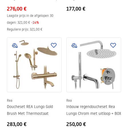
BOX
276,00 €
177,00 €
Laagste prijs in de afgelopen 30
dagen:
321,00 €
-
14
%
Reguliere prijs
:
321,00 €
Rea
Rea
Doucheset REA Lungo Gold
Inbouw regendoucheset Rea
Brush Met Thermostaat
Lungo Chrom met uitloop + BOX
283,00 €
250,00 €