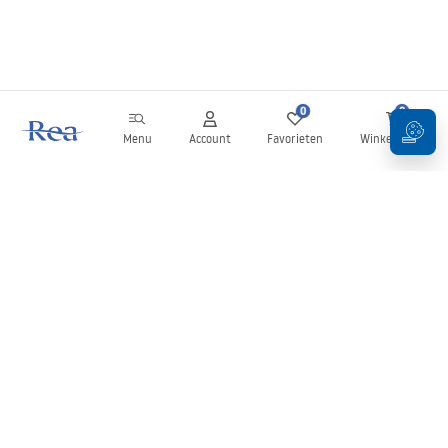
0
0
Menu
Account
Favorieten
Winkelwagen
Nieuwsbrief
Blijf op de hoogte van nieuws en aanbiedingen!
Aanmelden
Door uw gegevens in te voeren en te bevestigen, gaat u akkoord