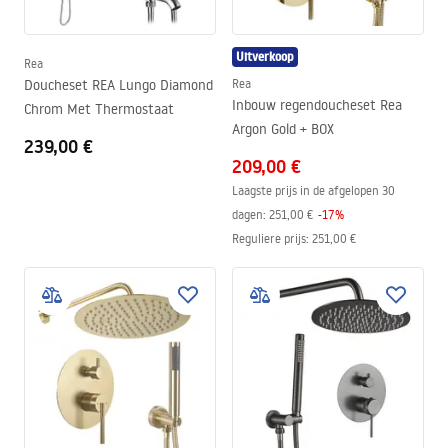
Uitverkoop
Rea
Doucheset REA Lungo Diamond
Rea
Inbouw regendoucheset Rea
Chrom Met Thermostaat
Argon Gold + BOX
239,00 €
209,00 €
Laagste prijs in de afgelopen 30
dagen:
251,00 €
-
17
%
Reguliere prijs
:
251,00 €