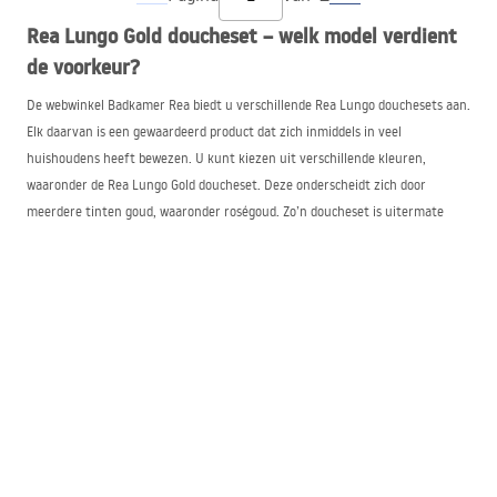
Rea Lungo Gold doucheset – welk model verdient
de voorkeur?
De webwinkel Badkamer Rea biedt u verschillende Rea Lungo douchesets aan.
Elk daarvan is een gewaardeerd product dat zich inmiddels in veel
huishoudens heeft bewezen. U kunt kiezen uit verschillende kleuren,
waaronder de Rea Lungo Gold doucheset. Deze onderscheidt zich door
meerdere tinten goud, waaronder roségoud. Zo’n doucheset is uitermate
geschikt voor interieurs in een moderne of glamourstijl.
Hoewel het assortiment van Badkamer Rea zeer uitgebreid is, kiezen klanten
vaak voor de Rea Lungo Gold doucheset met thermostaat. Op die manier
kiezen ze niet alleen voor een van de meest modieuze en stijlvolle kleuren
van deze badkamerarmaturen, maar profiteren ze ook van extra functies.
De thermostaat garandeert een constante watertemperatuur tijdens het
douchen. Dit geldt ook voor de waterdruk. Hierdoor wordt douchen veel
comfortabeler.
Waarom kiezen voor een Rea Lungo doucheset?