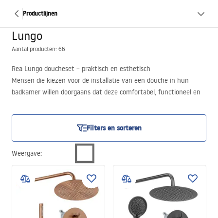
Productlijnen
Lungo
Aantal producten: 66
Rea Lungo doucheset – praktisch en esthetisch
Mensen die kiezen voor de installatie van een douche in hun
badkamer willen doorgaans dat deze comfortabel, functioneel en
bestand tegen beschadigingen is. Ook esthetiek is voor hen
belangrijk, en de doucheset zelf moet qua stijl en kleur bij de
overige elementen van die ruimte in huis passen. De Rea Lungo
Filters en sorteren
doucheset is een uitstekende oplossing voor deze behoeften.
Ontdek het nu door ons volledige aanbod van deze producten te
Weergave
:
bekijken! We nodigen u uit!