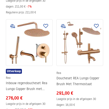
Laagste prijs in de afgelopen 30
dagen:
211,00 €
-
7
%
Reguliere prijs
:
211,00 €
Uitverkoop
Rea
Rea
Doucheset REA Lungo Copper
Inbouw regendoucheset Rea
Brush Met Thermostaat
Lungo Copper Brush met
291,00 €
uitloop + BOX
276,00 €
Laagste prijs in de afgelopen 30
Laagste prijs in de afgelopen 30
dagen:
16,00 €