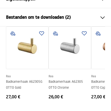
Kleur
Helder goud
Bestanden om te downloaden (2)
Materiaal
Metaal
Montagewijze
Geschroefd
Garantievoorwaarden
Breedte
595
mm
Warranty_Terms_and_Conditions_Accessories_-_24.pdf
Hoogte
23
mm
Diepte
68
mm
Veiligheidsinformatie
Serie
Otto
Safety_Information_Accessories.pdf
Garantie
24 maanden
Rea
Rea
Rea
Badkamerhaak A62305G
Badkamerhaak A62305
Badkamerha
OTTO Gold
OTTO Chrome
OTTO Copper
27,00 €
26,00 €
27,00 €