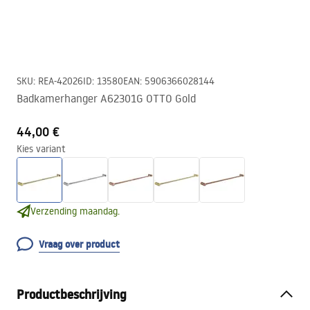
SKU
:
REA-42026
ID
:
13580
EAN
:
5906366028144
Badkamerhanger A62301G OTTO Gold
44,00 €
Kies variant
Verzending maandag.
Vraag over product
Productbeschrijving