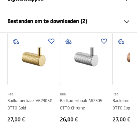
Kleur
Geborsteld koper
Bestanden om te downloaden (2)
Materiaal
Metaal
Montagewijze
Geschroefd
Garantievoorwaarden
Breedte
595
mm
Warranty_Terms_and_Conditions_Accessories_-_24.pdf
Hoogte
23
mm
Diepte
68
mm
Veiligheidsinformatie
Serie
Otto
Safety_Information_Accessories.pdf
Garantie
24 maanden
Rea
Rea
Rea
Badkamerhaak A62305G
Badkamerhaak A62305
Badkamerha
OTTO Gold
OTTO Chrome
OTTO Copper
27,00 €
26,00 €
27,00 €