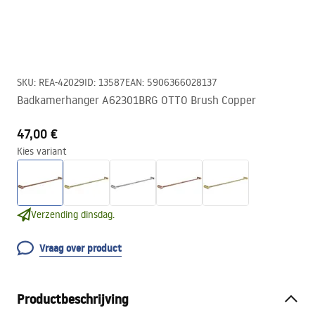
SKU
:
REA-42029
ID
:
13587
EAN
:
5906366028137
Badkamerhanger A62301BRG OTTO Brush Copper
47,00 €
Kies variant
Verzending dinsdag.
Vraag over product
Productbeschrijving