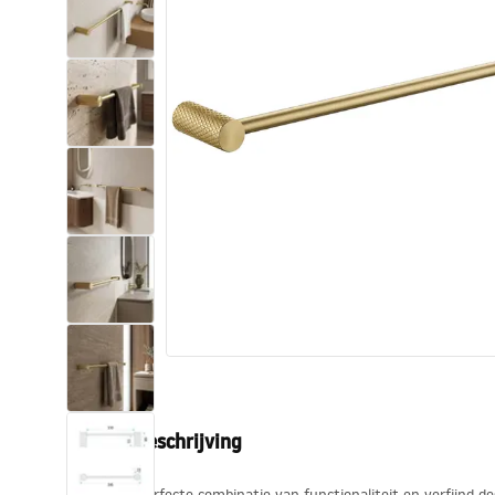
Toiletten
Wastafels
Baden en badwanden
Kranen
Douches
Keuken
Badkameraccessoires
Productbeschrijving