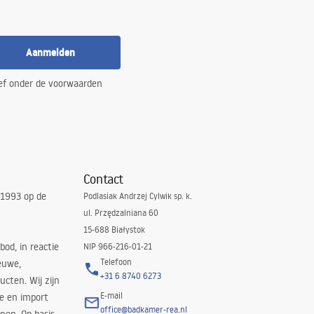
Aanmelden
ef onder de voorwaarden
Contact
 1993 op de
Podlasiak Andrzej Cylwik sp. k.
ul. Przędzalniana 60
15-688 Białystok
bod, in reactie
NIP 966-216-01-21
Telefoon
euwe,
+31 6 8740 6273
cten. Wij zijn
E-mail
ie en import
office@badkamer-rea.nl