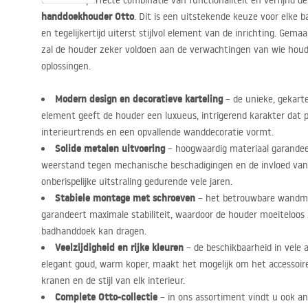
Ontdek de perfecte combinatie van functionaliteit en verfijnd 
handdoekhouder Otto
. Dit is een uitstekende keuze voor elke 
en tegelijkertijd uiterst stijlvol element van de inrichting. Gema
zal de houder zeker voldoen aan de verwachtingen van wie ho
oplossingen.
Modern design en decoratieve karteling
– de unieke, gekart
element geeft de houder een luxueus, intrigerend karakter dat p
interieurtrends en een opvallende wanddecoratie vormt.
Solide metalen uitvoering
– hoogwaardig materiaal garandee
weerstand tegen mechanische beschadigingen en de invloed van
onberispelijke uitstraling gedurende vele jaren.
Stabiele montage met schroeven
– het betrouwbare wandm
garandeert maximale stabiliteit, waardoor de houder moeiteloos 
badhanddoek kan dragen.
Veelzijdigheid en rijke kleuren
– de beschikbaarheid in vele 
elegant goud, warm koper, maakt het mogelijk om het accessoir
kranen en de stijl van elk interieur.
Complete Otto-collectie
– in ons assortiment vindt u ook and