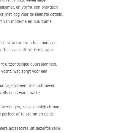
eenarmige
design met onze
badkamer, en vormt een praktisch
akt met oog voor de kleinste details,
udt van moderne en duurzame
elde structuur van het montage-
erfect aansluit bij de nieuwste
rt uitzonderlijke duurzaamheid,
 vocht, wat zorgt voor een
ontagesysteem met schroeven
zelfs een zware, natte
afwerkingen, zoals klassiek chroom,
e perfect af te stemmen op de
ere accessoires uit dezelfde serie,