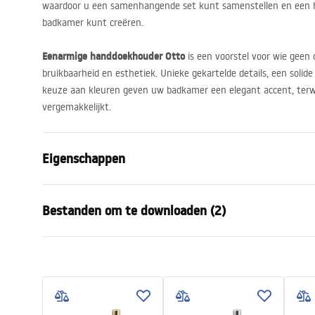
waardoor u een samenhangende set kunt samenstellen en een h
badkamer kunt creëren.
Eenarmige handdoekhouder Otto
is een voorstel voor wie geen
bruikbaarheid en esthetiek. Unieke gekartelde details, een soli
keuze aan kleuren geven uw badkamer een elegant accent, terwi
vergemakkelijkt.
Eigenschappen
Kleur
Goud gebors
Bestanden om te downloaden (2)
Materiaal
Metaal
Montagewijze
Geschroefd
Garantievoorwaarden
Veili
Breedte
595
mm
Warranty_Terms_and_Conditions_
Safety
Hoogte
23
mm
Accessories_-_24.pdf
f
Diepte
68
mm