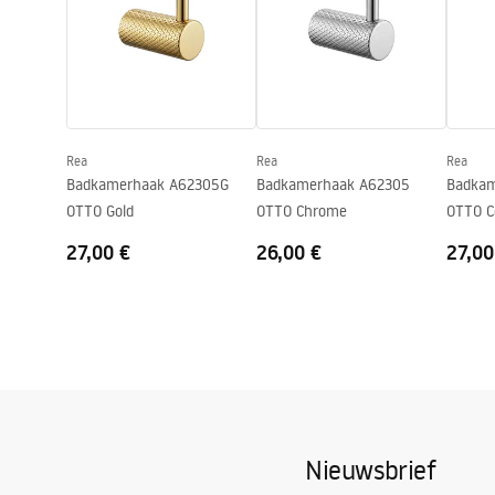
Serie
Otto
Garantie
24 maande
Rea
Rea
Rea
Badkamerhaak A62305G
Badkamerhaak A62305
Badka
OTTO Gold
OTTO Chrome
OTTO C
27,00 €
26,00 €
27,00
Nieuwsbrief