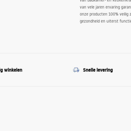
van badkamer- en keukenkra
van vele jaren ervaring garan
onze producten 100% veilig z
gezondheid en uiterst functi
ig winkelen
Snelle levering