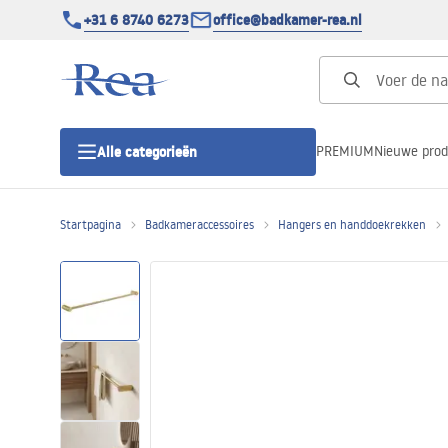
+31 6 8740 6273
office@badkamer-rea.nl
PREMIUM
Nieuwe pro
Alle categorieën
Startpagina
Badkameraccessoires
Hangers en handdoekrekken
Douchecabines
Douchedeur
Douchebakken
Lineaire Douchegoten