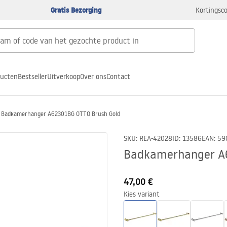
Gratis Bezorging
Kortingsco
ducten
Bestseller
Uitverkoop
Over ons
Contact
Badkamerhanger A62301BG OTTO Brush Gold
SKU
:
REA-42028
ID
:
13586
EAN
:
59
Badkamerhanger A
47,00 €
Kies variant