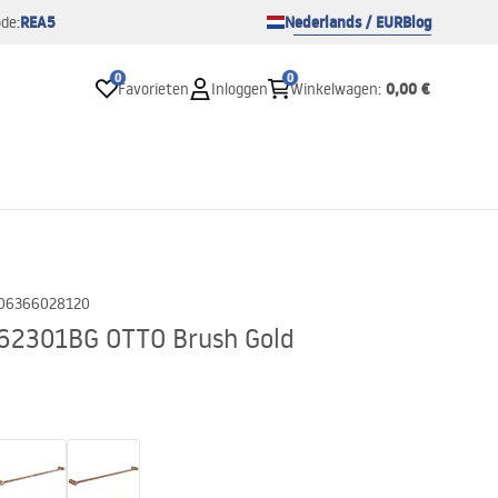
REA5
Nederlands / EUR
Blog
de:
0
0
0,00 €
Favorieten
Inloggen
Winkelwagen
:
06366028120
62301BG OTTO Brush Gold