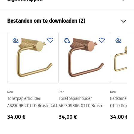
Kleur
Koper
Bestanden om te downloaden (2)
Materiaal
Metaal
Montagewijze
Geschroefd
Garantievoorwaarden
Breedte
265
mm
Warranty_Terms_and_Conditions_Accessories_-_24.pdf
Hoogte
95
mm
Diepte
70
mm
Veiligheidsinformatie
Serie
Otto
Safety_Information_Accessories.pdf
Garantie
24 maanden
Rea
Rea
Rea
Toiletpapierhouder
Toiletpapierhouder
Badkamerhan
A62309BG OTTO Brush Gold
A62309BRG OTTO Brush
OTTO Gold
Copper
34,00 €
34,00 €
34,00 €