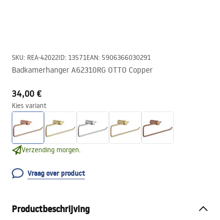
SKU
:
REA-42022
ID
:
13571
EAN
:
5906366030291
Badkamerhanger A62310RG OTTO Copper
34,00 €
Kies variant
Verzending morgen.
Vraag over product
Productbeschrijving