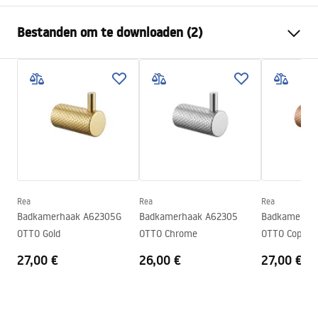
Kleur
Geborsteld koper
Bestanden om te downloaden (2)
Materiaal
Metaal
Montagewijze
Geschroefd
Garantievoorwaarden
Breedte
140
mm
Warranty_Terms_and_Conditions_Accessories_-_24.pdf
Hoogte
95
mm
Diepte
70
mm
Veiligheidsinformatie
Serie
Otto
Safety_Information_Accessories.pdf
Garantie
24 maanden
Rea
Rea
Rea
Badkamerhaak A62305G
Badkamerhaak A62305
Badkamerha
OTTO Gold
OTTO Chrome
OTTO Copper
27,00 €
26,00 €
27,00 €