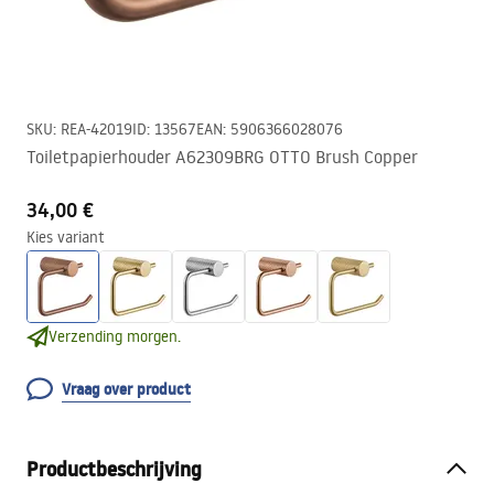
SKU
:
REA-42019
ID
:
13567
EAN
:
5906366028076
Toiletpapierhouder A62309BRG OTTO Brush Copper
34,00 €
Kies variant
Verzending morgen.
Vraag over product
Productbeschrijving