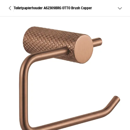
Toiletpapierhouder A62309BRG OTTO Brush Copper