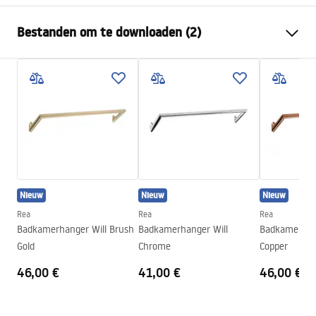
Kleur
Goud geborsteld
Bestanden om te downloaden (2)
Materiaal
Metaal
Montagewijze
Geschroefd
Garantievoorwaarden
Breedte
23
mm
Warranty_Terms_and_Conditions_Accessories_-_24.pdf
Hoogte
45
mm
Diepte
50
mm
Veiligheidsinformatie
Serie
Otto
Safety_Information_Accessories.pdf
Garantie
24 maanden
Nieuw
Nieuw
Nieuw
Rea
Rea
Rea
Badkamerhanger Will Brush
Badkamerhanger Will
Badkamerhang
Gold
Chrome
Copper
46,00 €
41,00 €
46,00 €