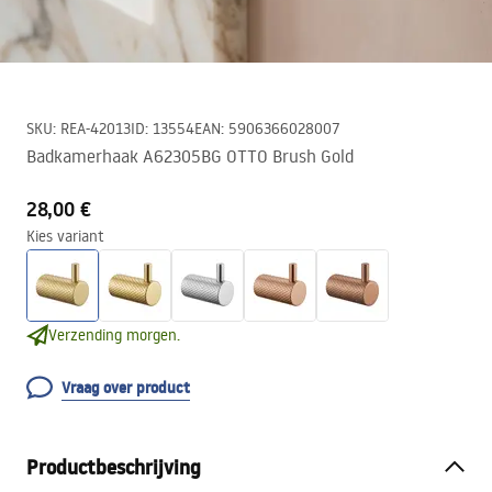
SKU
:
REA-42013
ID
:
13554
EAN
:
5906366028007
Badkamerhaak A62305BG OTTO Brush Gold
28,00 €
Kies variant
Verzending morgen.
Vraag over product
Productbeschrijving