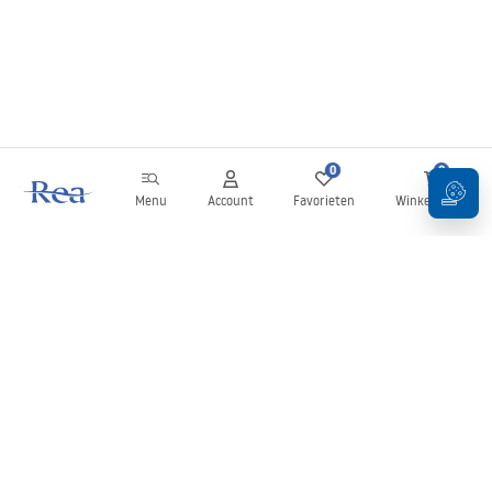
0
0
Menu
Account
Favorieten
Winkelwagen
Nieuwsbrief
Blijf op de hoogte van nieuws en aanbiedingen!
Aanmelden