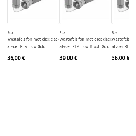
Lengte
475
mm
Garantievoorwaarden
Breedte
400
mm
Warranty_Terms_and_Conditions_Basins_-_5.pdf
Hoogte
170
mm
Vorm
Asymmetrisch
Rea
Rea
Rea
Kraangat
Nee
Wastafelsifon met click-clack
Wastafelsifon met click-clack
Wastafelsifon
afvoer REA Flow Gold
afvoer REA Flow Brush Gold
afvoer REA F
Overloopopening
Nee
36,00 €
39,00 €
36,00 €