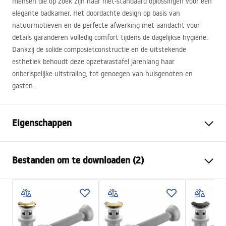
mensen die op zoek zijn naar niet-standaard oplossingen voor een
elegante badkamer. Het doordachte design op basis van
natuurmotieven en de perfecte afwerking met aandacht voor
details garanderen volledig comfort tijdens de dagelijkse hygiëne.
Dankzij de solide composietconstructie en de uitstekende
esthetiek behoudt deze opzetwastafel jarenlang haar
onberispelijke uitstraling, tot genoegen van huisgenoten en
gasten.
Eigenschappen
Montagewijze
Opbouw
Bestanden om te downloaden (2)
Materiaal
Artificial Stone
(composietsteen)
Montagehandleiding
Kleur
Beige, Steenlook
Basin.pdf
Afwerking
Mat