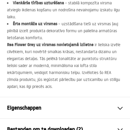
Vienkārša tīrības uzturēšana
– stabilā kompozīta virsma
atvieglo ikdienas kopšanu un nodrošina nevainojamu izskatu ilgu
laiku.
Ērta montāža uz virsmas
– uzstādīšana tieši uz virsmas ļauj
pilnībā izcelt produkta dekoratīvo formu un palielina armatūras
lietošanas komfortu.
Rea Flower Grey uz virsmas novietojamā izlietne
ir lieliska izvēle
cilvēkiem, kuri novērtē smalkas krāsas, nestandarta dizainu un
elegantas detaļas. Tās pelēkā tonalitāte ar punktotu struktūru
lieliski sader ar modernā, minimālisma vai lofta stila
iekārtojumiem, veidojot harmonisku telpu. Izvēloties šo
REA
zīmola produktu, jūs iegūstat pārliecību par uzticamību un stilīgu
apdari, kas ilgi priecēs acis.
Eigenschappen
Montagewijze
Opbouw
Bestanden om te downloaden (2)