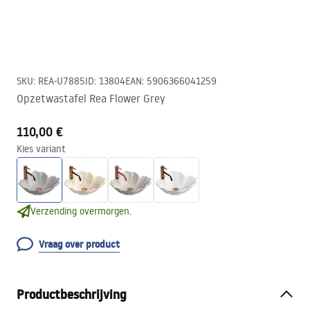
SKU
:
REA-U7885
ID
:
13804
EAN
:
5906366041259
Opzetwastafel Rea Flower Grey
110,00 €
Kies variant
Verzending overmorgen.
Vraag over product
Productbeschrijving