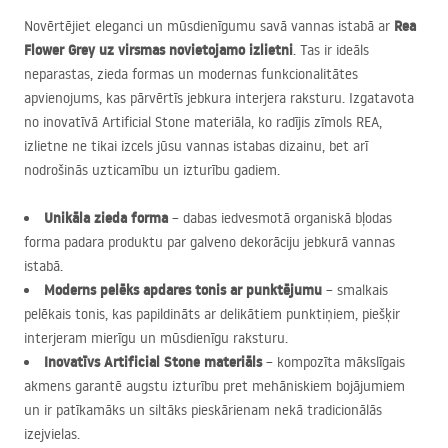
Rea
Novērtējiet eleganci un mūsdienīgumu savā vannas istabā ar
Flower Grey uz virsmas novietojamo izlietni
. Tas ir ideāls
neparastas, zieda formas un modernas funkcionalitātes
apvienojums, kas pārvērtīs jebkura interjera raksturu. Izgatavota
no inovatīvā Artificial Stone materiāla, ko radījis zīmols
REA
,
izlietne ne tikai izcels jūsu vannas istabas dizainu, bet arī
nodrošinās uzticamību un izturību gadiem.
Unikāla zieda forma
– dabas iedvesmotā organiskā bļodas
forma padara produktu par galveno dekorāciju jebkurā vannas
istabā.
Moderns pelēks apdares tonis ar punktējumu
– smalkais
pelēkais tonis, kas papildināts ar delikātiem punktiņiem, piešķir
interjeram mierīgu un mūsdienīgu raksturu.
Inovatīvs Artificial Stone materiāls
– kompozīta mākslīgais
akmens garantē augstu izturību pret mehāniskiem bojājumiem
un ir patīkamāks un siltāks pieskārienam nekā tradicionālās
izejvielas.