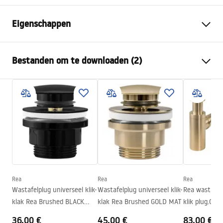
Eigenschappen
Montagewijze
Opbouw
Bestanden om te downloaden (2)
Materiaal
Artificial Stone
(composietsteen)
Montagehandleiding
Kleur
Wit, Steenlook
Basin.pdf
Afwerking
Mat
Lengte
475
mm
Garantievoorwaarden
Breedte
400
mm
Warranty_Terms_and_Conditions_Basins_-_5.pdf
Hoogte
170
mm
Diepte
145
mm
Rea
Rea
Rea
Vorm
Niet-standaard
Wastafelplug universeel klik-
Wastafelplug universeel klik-
Rea wastafel 
klak Rea Brushed BLACK
klak Rea Brushed GOLD MAT
klik plug.Geb
Kraangat
Nee
METALIC
MAT
36,00 €
45,00 €
83,00 €
Overloopopening
Nee