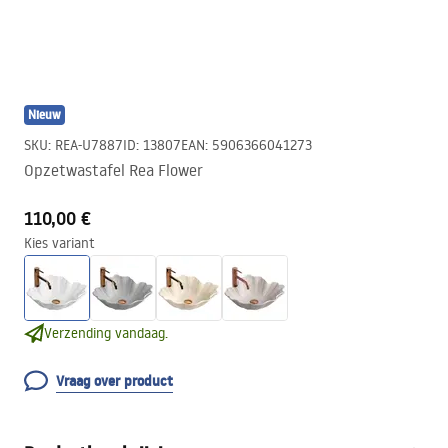
Nieuw
SKU
:
REA-U7887
ID
:
13807
EAN
:
5906366041273
Opzetwastafel Rea Flower
110,00 €
Kies variant
Verzending vandaag.
Vraag over product