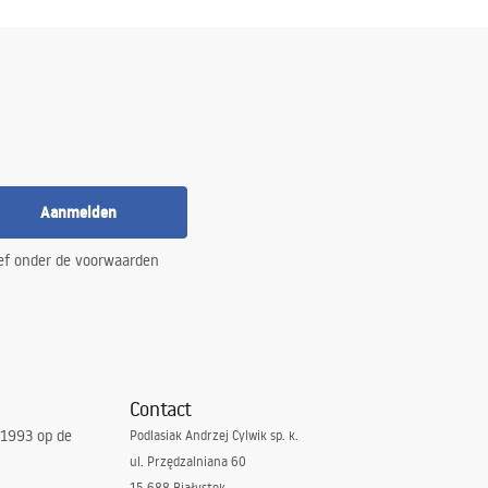
Aanmelden
ef onder de voorwaarden
Contact
 1993 op de
Podlasiak Andrzej Cylwik sp. k.
ul. Przędzalniana 60
15-688 Białystok