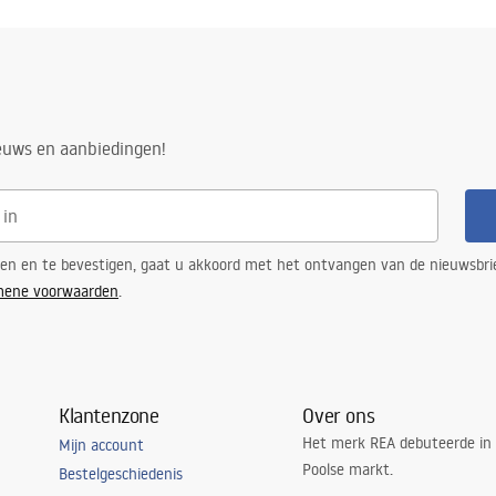
nty_Terms_and_Conditions_
and_Siphons.pdf
ng
ieuws en aanbiedingen!
ren en te bevestigen, gaat u akkoord met het ontvangen van de nieuwsbri
mene voorwaarden
.
Klantenzone
Over ons
Het merk REA debuteerde in
Mijn account
Poolse markt.
Bestelgeschiedenis