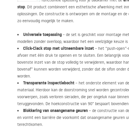
afv
Kies voor een functionele oplossing voor je badkamer met de
stop
. Dit product combineert een esthetische afwerking met in
oplossingen. De constructie is ontworpen om de montage en de da
zo eenvoudig mogelijk te maken.
Universele toepassing
– de set is geschikt voor montage met
modellen zonder overloop, waardoor het een veelzijdige keuze is
Click-Clack stop met uitneembare inzet
– het “push-open”-
afvoer met één druk te openen en te sluiten. Een belangrijk voo
bovenste inzet van de stop volledig te verwijderen, waardoor ha
bovenaf” kunnen worden verwijderd, zonder dat de sifon onder 
worden.
Transparante inspectiebocht
– het onderste element van de
materiaal. Hierdoor kan de doorstroming snel worden gecontrole
voorwerpen, zoals verloren sieraden, die per ongeluk naar binne
teruggevonden. De hoekconstructie van 90° bespaart bovendien 
Blokkering van onaangename geuren
– de constructie van de
en vormt een barrière die voorkomt dat onaangename geuren uit 
terechtkomen.