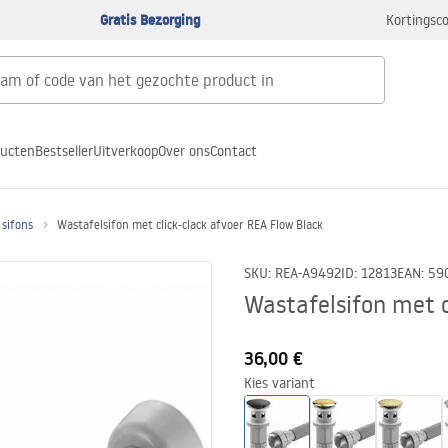
Gratis Bezorging
Kortingsco
ducten
Bestseller
Uitverkoop
Over ons
Contact
 sifons
Wastafelsifon met click-clack afvoer REA Flow Black
SKU
:
REA-A9492
ID
:
12813
EAN
:
59
Wastafelsifon met c
36,00 €
Kies variant