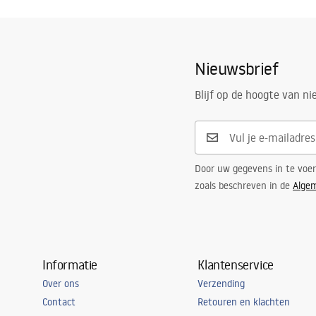
Warranty_Terms_and_Conditions_
Warra
Af hebben
mat
Siphons_-_24.pdf
Plugs_
Coatingtechnologie
Electroplati
Nieuwsbrief
De diameter van het wastafelgat:
45
mm
Instrukcja montażu
De diameter van het afvoergat:
45 mm
Instrukcja_nowy_syfon_FLOW.pdf
Blijf op de hoogte van n
Door uw gegevens in te voe
zoals beschreven in de
Alge
Informatie
Klantenservice
Over ons
Verzending
Contact
Retouren en klachten