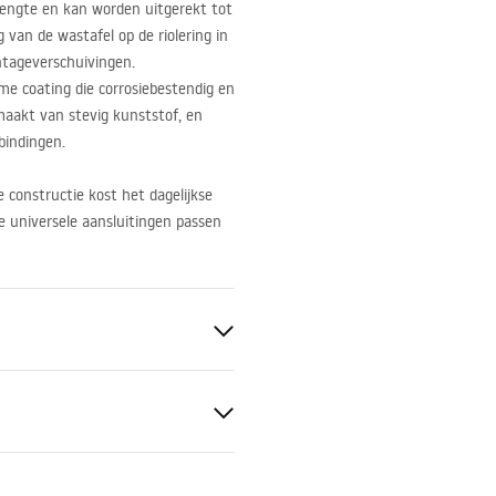
lengte en kan worden uitgerekt tot
 van de wastafel op de riolering in
ntageverschuivingen.
e coating die corrosiebestendig en
emaakt van stevig kunststof, en
bindingen.
constructie kost het dagelijkse
e universele aansluitingen passen
rloopgat, zonder overloopgat
aal, ABS
gheidsinformatie
n