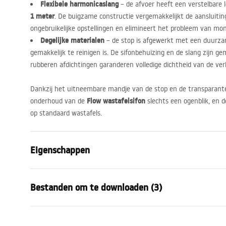
Flexibele harmonicaslang
– de afvoer heeft een verstelbare 
1 meter
. De buigzame constructie vergemakkelijkt de aansluiting
ongebruikelijke opstellingen en elimineert het probleem van mo
Degelijke materialen
– de stop is afgewerkt met een duurzam
gemakkelijk te reinigen is. De sifonbehuizing en de slang zijn g
rubberen afdichtingen garanderen volledige dichtheid van de ver
Dankzij het uitneembare mandje van de stop en de transparante 
Flow wastafelsifon
onderhoud van de
slechts een ogenblik, en d
op standaard wastafels.
Eigenschappen
Stop variant
met een ove
Bestanden om te downloaden (3)
Materiaal
roestvrij st
Kleur
zwart
Garantievoorwaarden
Veili
Garantie
24 maande