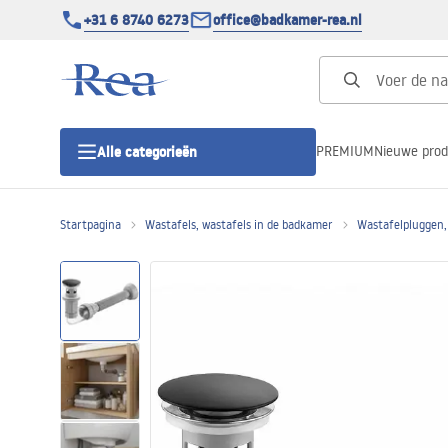
+31 6 8740 6273
office@badkamer-rea.nl
PREMIUM
Nieuwe pro
Alle categorieën
Startpagina
Wastafels, wastafels in de badkamer
Wastafelpluggen,
Douchecabines
Douchedeur
Douchebakken
Lineaire Douchegoten