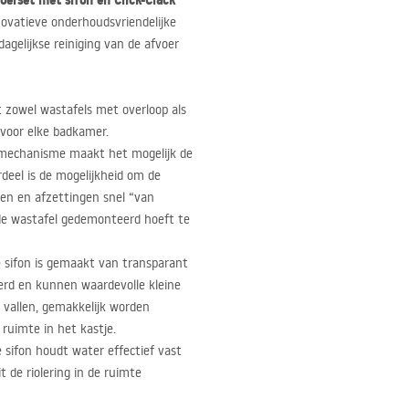
oerset met sifon en Click-Clack
novatieve onderhoudsvriendelijke
gelijkse reiniging van de afvoer
 zowel wastafels met overloop als
 voor elke badkamer.
mechanisme maakt het mogelijk de
rdeel is de mogelijkheid om de
ren en afzettingen snel “van
de wastafel gedemonteerd hoeft te
 sifon is gemaakt van transparant
erd en kunnen waardevolle kleine
n vallen, gemakkelijk worden
ruimte in het kastje.
 sifon houdt water effectief vast
de riolering in de ruimte