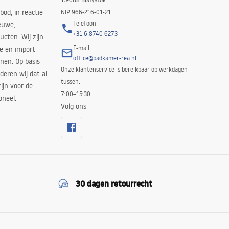
bod, in reactie
NIP 966-216-01-21
Telefoon
euwe,
+31 6 8740 6273
cten. Wij zijn
E-mail
ie en import
office@badkamer-rea.nl
nen. Op basis
Onze klantenservice is bereikbaar op werkdagen
deren wij dat al
tussen:
ijn voor de
7:00–15:30
oneel.
Volg ons
30 dagen retourrecht