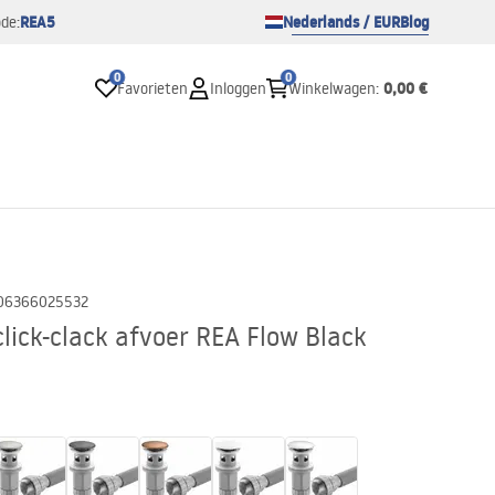
REA5
Nederlands / EUR
Blog
de:
0
0
0,00 €
Favorieten
Inloggen
Winkelwagen
:
06366025532
lick-clack afvoer REA Flow Black