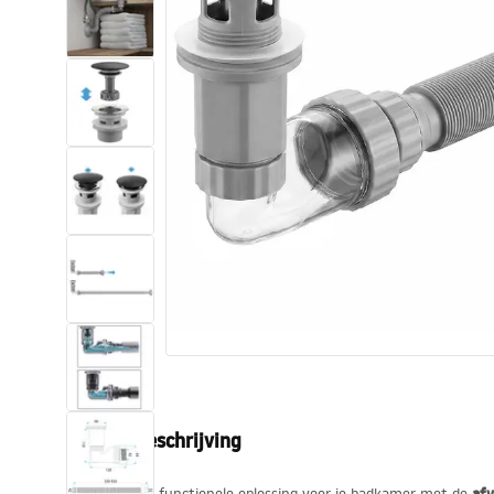
Toiletten
Wastafels
Baden en badwanden
Kranen
Douches
Keuken
Badkameraccessoires
Productbeschrijving