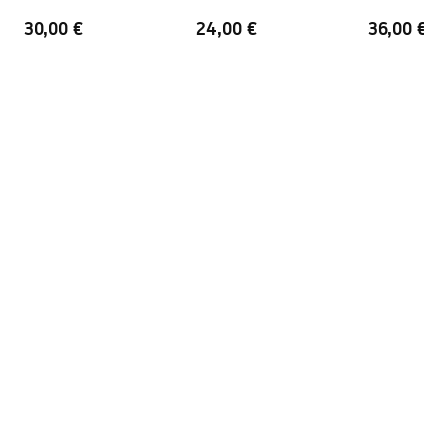
Afstand van
150
mm
30,00 €
24,00 €
36,00 €
wateraansluitingen
Garantie
24 maanden