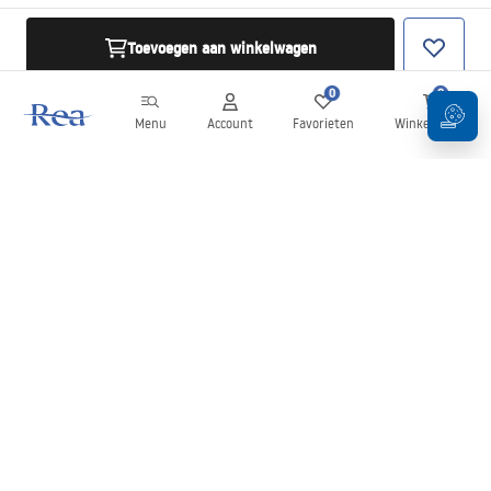
Toevoegen aan winkelwagen
0
0
Menu
Account
Favorieten
Winkelwagen
Nieuwsbrief
Blijf op de hoogte van nieuws en aanbiedingen!
Aanmelden
Door uw gegevens in te voeren en te bevestigen, gaat u akkoord
met het ontvangen van de nieuwsbrief onder de voorwaarden