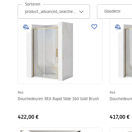
Sorteren
Toiletten
Glasdikte:
Wastafels
Baden en badwanden
Kranen
Douches
Keuken
Rea
Rea
Douchedeuren REA Rapid Slide 160 Gold Brush
Douchedeure
Badkameraccessoires
422,00 €
417,00 €