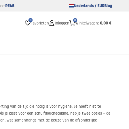
REA5
Nederlands / EUR
Blog
de:
0
0
0,00 €
Favorieten
Inloggen
Winkelwagen
:
ing van de tijd die nodig is voor hygiëne. Je hoeft niet te
ls je kiest voor een schuifdouchecabine, heb je twee opties – de
eden, wat samenhangt met de keuze van de afzonderlijke