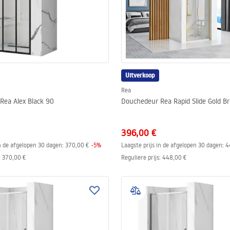
Uitverkoop
Rea
Rea Alex Black 90
Douchedeur Rea Rapid Slide Gold B
396,00 €
in de afgelopen 30 dagen:
370,00 €
-
5
%
Laagste prijs in de afgelopen 30 dagen:
4
:
370,00 €
Reguliere prijs
:
448,00 €