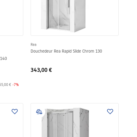
Rea
Douchedeur Rea Rapid Slide Chrom 130
 140
343,00 €
65,00 €
-
7
%