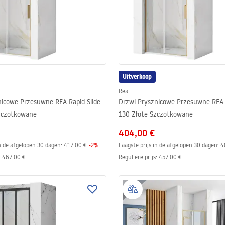
Uitverkoop
Rea
nicowe Przesuwne REA Rapid Slide
Drzwi Prysznicowe Przesuwne REA R
zczotkowane
130 Złote Szczotkowane
404,00 €
in de afgelopen 30 dagen:
417,00 €
-
2
%
Laagste prijs in de afgelopen 30 dagen:
4
:
467,00 €
Reguliere prijs
:
457,00 €