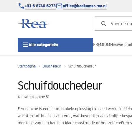
+31 6 8740 6273
office@badkamer-rea.nl
PREMIUM
Nieuwe pro
Alle categorieën
Startpagina
Douchedeur
Schuifdouchedeur
Douchecabines
Schuifdouchedeur
Douchedeur
Aantal producten: 51
Douchebakken
Een douche is een comfortabele oplossing die goed werkt in klein
wachten tot het bad zich vult, wat bovendien aanzienlijke bespa
Lineaire Douchegoten
montage van een kant-en-klare constructie of het zelf creëren
onderdelen van de cabine.