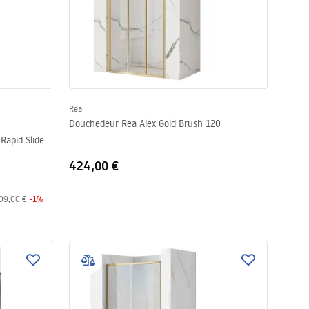
Rea
Douchedeur Rea Alex Gold Brush 120
apid Slide
424,00 €
09,00 €
-
1
%