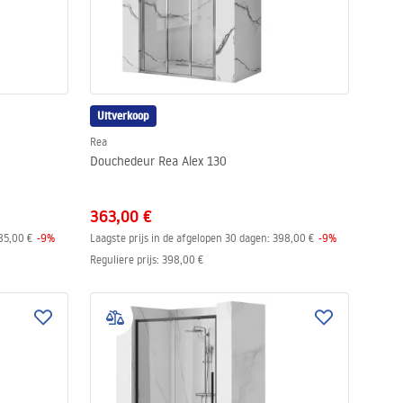
Uitverkoop
Rea
Douchedeur Rea Alex 130
363,00 €
85,00 €
-
9
%
Laagste prijs in de afgelopen 30 dagen:
398,00 €
-
9
%
Reguliere prijs
:
398,00 €