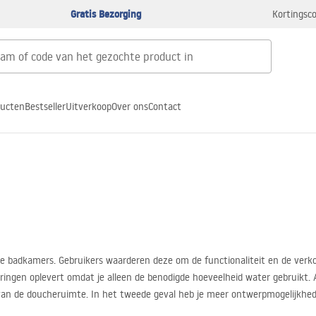
Gratis Bezorging
Kortingsco
ducten
Bestseller
Uitverkoop
Over ons
Contact
e badkamers. Gebruikers waarderen deze om de functionaliteit en de verkort
ringen oplevert omdat je alleen de benodigde hoeveelheid water gebruikt. A
 van de doucheruimte. In het tweede geval heb je meer ontwerpmogelijkh