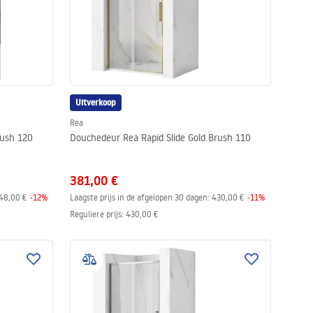
Uitverkoop
Rea
rush 120
Douchedeur Rea Rapid Slide Gold Brush 110
381,00 €
48,00 €
-
12
%
Laagste prijs in de afgelopen 30 dagen:
430,00 €
-
11
%
Reguliere prijs
:
430,00 €