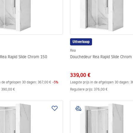
Uitverkoop
Rea
Rea Rapid Slide Chrom 150
Douchedeur Rea Rapid Slide Chrom
339,00 €
in de afgelopen 30 dagen:
367,00 €
-
5
%
Laagste prijs in de afgelopen 30 dagen:
3
:
390,00 €
Reguliere prijs
:
376,00 €