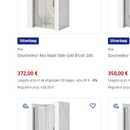
Uitverkoop
Uitverkoop
Rea
Rea
Douchedeur Rea Rapid Slide Gold Brush 100
Douchedeur 
372,00 €
350,00 €
Laagste prijs in de afgelopen 30 dagen:
404,00 €
-
8
%
Laagste prijs 
Reguliere prijs
:
428,00 €
Reguliere prijs