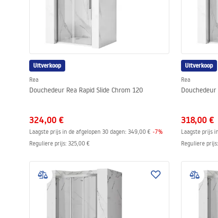
Uitverkoop
Uitverkoop
Rea
Rea
Douchedeur Rea Rapid Slide Chrom 120
Douchedeur 
324,00 €
318,00 €
Laagste prijs in de afgelopen 30 dagen:
349,00 €
-
7
%
Laagste prijs 
Reguliere prijs
:
325,00 €
Reguliere prijs