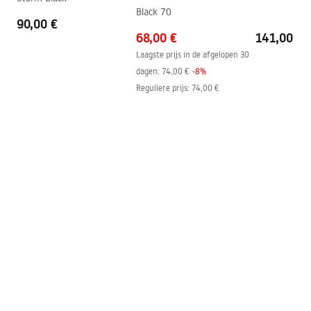
Black 70
Afwerking van profielen
zwart
90,00 €
68,00 €
141,00 €
Aanpassing op de profielen
1290 - 1310
Laagste prijs in de afgelopen 30
Set afdichtingen inbegrepen
Ja
dagen:
74,00 €
-
8
%
Kan zonder douchebak worden
Ja
Reguliere prijs
:
74,00 €
geïnstalleerd
Garantie
24 maanden