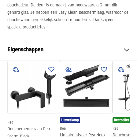
douchedeur. De deur is gemaakt van hoogwaardig 6 mm dik
gehard glas. Ze hebben een Easy Clean beschermlaag, waardoor de
douchewand gemakkelijk schoon te houden is. Dankzij een
speciale productiefas
Eigenschappen
Manier om de deur te openen
Schuiven
Afmetingen van de deur
130
De richting van de deur
Universeel
Glasdikte:
6 mm
Hoogte van de douchedeur
195
cm
Profielmateriaal
Aluminium
Uitverkoop
Bestseller
Rea
Materiaal hanteren:
Messing
Douchemengkraan Rea
Rea
Rea
Easy Clean-coating
Ja
Lineaire afvoer Rea Neox
Doucheset RE
Storm Black