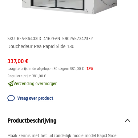
SKU
:
REA-K6403
ID
:
4162
EAN
:
5902557342372
Douchedeur Rea Rapid Slide 130
337,00 €
-
12
%
Laagste prijs in de afgelopen 30 dagen:
381,00 €
Reguliere prijs
:
381,00 €
Verzending overmorgen.
Vraag over product
Productbeschrijving
Maak kennis met het uitzonderlijk mooie model Rapid Slide