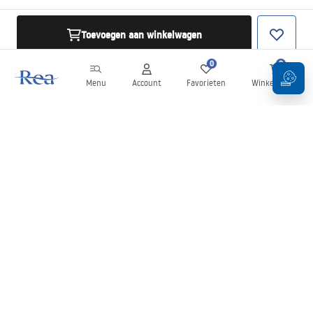
Toevoegen aan winkelwagen
0
0
Menu
Account
Favorieten
Winkelwagen
Nieuwsbrief
Blijf op de hoogte van nieuws en aanbiedingen!
Aanmelden
Door uw gegevens in te voeren en te bevestigen, gaat u akkoord
met het ontvangen van de nieuwsbrief onder de voorwaarden