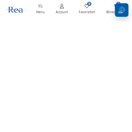
0
0
Menu
Account
Favorieten
Winkelwagen
Nieuwsbrief
Blijf op de hoogte van nieuws en aanbiedingen!
Aanmelden
Door uw gegevens in te voeren en te bevestigen, gaat u akkoord
met het ontvangen van de nieuwsbrief onder de voorwaarden
zoals beschreven in de
Algemene voorwaarden
.