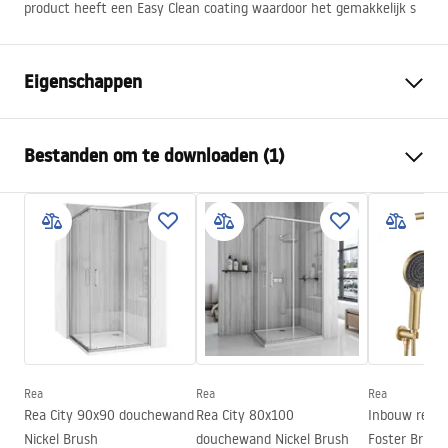
product heeft een Easy Clean coating waardoor het gemakkelijk s
Eigenschappen
Manier om de deur te openen
Schuiven
Bestanden om te downloaden (1)
Afmetingen van de deur
100
De richting van de deur
Universeel
Manual
Glasdikte:
6 mm
Instrukcja Drzwi Montana.pdf
Hoogte van de douchedeur
200
cm
Ingangsbreedte
50 cm
Profielmateriaal
Aluminium
Materiaal hanteren:
Aluminium
Richting van opening
-
Rea
Rea
Rea
Rea City 90x90 douchewand
Rea City 80x100
Inbouw rege
Easy Clean-coating
Ja, aan één kant van het glas
Nickel Brush
douchewand Nickel Brush