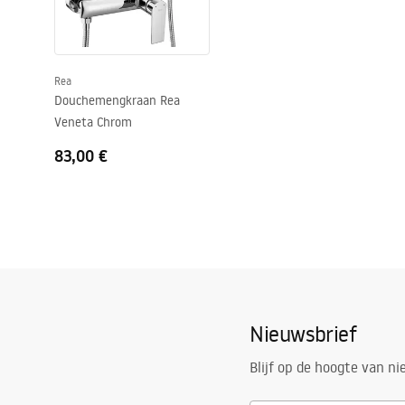
Set afdichtingen inbegrepen
Ja
Kan zonder douchebak worden geïnstalleerd
Ja
Rea
Garantie
24 maande
Douchemengkraan Rea
Veneta Chrom
83,00 €
Nieuwsbrief
Blijf op de hoogte van n