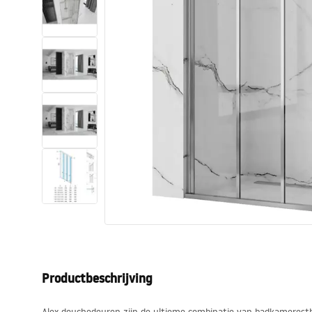
Toiletten
Wastafels
Baden en badwanden
Kranen
Douches
Keuken
Badkameraccessoires
Productbeschrijving