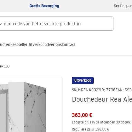
Gratis Bezorging
Kortingsco
ducten
Bestseller
Uitverkoop
Over ons
Contact
ex 130
Uitverkoop
SKU
:
REA-K0923
ID
:
7706
EAN
:
590
Douchedeur Rea Al
363,00 €
Laagste prijs in de afgelopen 30 dagen:
Reguliere prijs
:
398,00 €