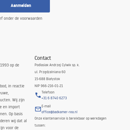
Aanmelden
ef onder de voorwaarden
Contact
 1993 op de
Podlasiak Andrzej Cylwik sp. k.
ul. Przędzalniana 60
15-688 Białystok
bod, in reactie
NIP 966-216-01-21
Telefoon
euwe,
+31 6 8740 6273
cten. Wij zijn
E-mail
ie en import
office@badkamer-rea.nl
nen. Op basis
Onze klantenservice is bereikbaar op werkdagen
deren wij dat al
tussen:
ijn voor de