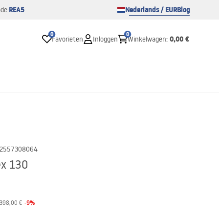
REA5
Nederlands / EUR
Blog
de:
0
0
0,00 €
Favorieten
Inloggen
Winkelwagen
:
2557308064
ex 130
-
9
%
398,00 €