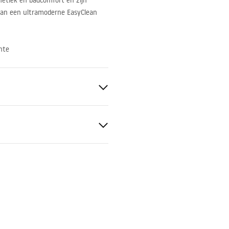
etiek en badcomfort en zijn
van een ultramoderne EasyClean
nte
ukcja
kcja_zmiany_kierunku_drzw
.pdf