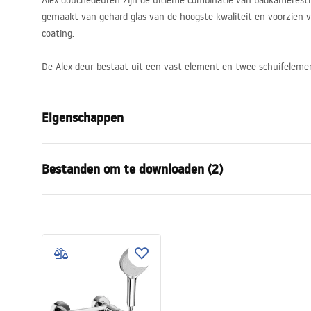
Alex douchedeuren zijn de ultieme combinatie van badkameresth
gemaakt van gehard glas van de hoogste kwaliteit en voorzien 
coating.
De Alex deur bestaat uit een vast element en twee schuifeleme
Eigenschappen
Manier om de deur te openen
Schuiven
Bestanden om te downloaden (2)
Afmetingen van de deur
130
Glasdikte:
4 mm
Instrukcja montażu
instr
Hoogte van de douchedeur
190
cm
NOWA_Instrukcja_monta__u_Drzw
Instru
Profielmateriaal
Aluminium
i_ALEX.pdf
i_ALEX
Materiaal hanteren:
Messing
Afwerking van profielen
chroom
Aanpassing op de profielen
100 mm