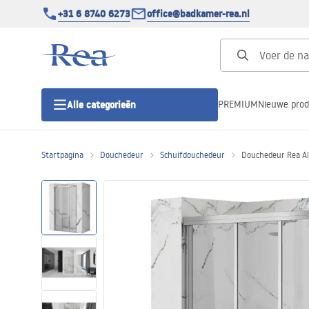
+31 6 8740 6273
office@badkamer-rea.nl
PREMIUM
Nieuwe pro
Alle categorieën
Startpagina
Douchedeur
Schuifdouchedeur
Douchedeur Rea Al
Douchecabines
Douchedeur
Douchebakken
Lineaire Douchegoten