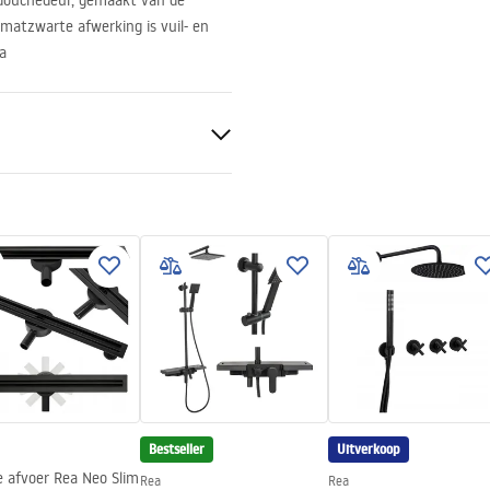
e douchedeur, gemaakt van de
matzwarte afwerking is vuil- en
a
an beide zijden, vast glas - aan
Bestseller
Uitverkoop
e afvoer Rea Neo Slim
Rea
Rea