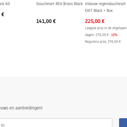
ack 60
Doucheset REA Bravo Black
Inbouw regendoucheset
EXIT Black + Box
 €
141,00 €
225,00 €
Laagste prijs in de afgelopen
n
dagen:
276,00 €
-
18
%
Reguliere prijs
:
276,00 €
ieuws en aanbiedingen!