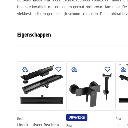
Solar Black Mat
De
is een exclusieve, maar tijdloze en modern
hoogste kwaliteit materialen en gecoat met zwart laminaat. De 
vlekbestendig en gemakkelijk schoon te maken. De combinatie v
Eigenschappen
Manier om de deur te openen
Schuiven
Afmetingen van de deur
90
Glasdikte:
6 mm
Hoogte van de douchedeur
195
cm
Profielmateriaal
Aluminium
Materiaal hanteren:
staal
Easy Clean-coating
Deurglas - a
één zijde
Uitverkoop
Rea
Rea
Afwerking van profielen
zwart
Lineaire afvoer Rea Neox
Lineair
Rea