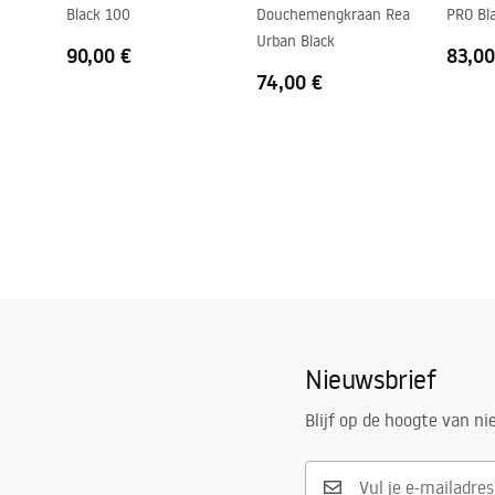
Aanpassing op de profielen
10 mm
Black 100
Douchemengkraan Rea
PRO Bl
Urban Black
Set afdichtingen inbegrepen
Ja
90,00 €
83,00
Kan zonder douchebak worden geïnstalleerd
Ja
74,00 €
Garantie
24 maande
Nieuwsbrief
Blijf op de hoogte van n