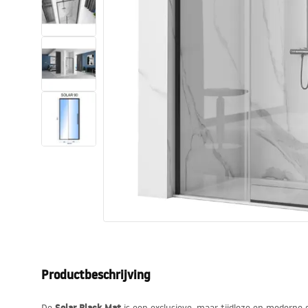
Toiletten
Wastafels
Baden en badwanden
Kranen
Douches
Keuken
Badkameraccessoires
Productbeschrijving