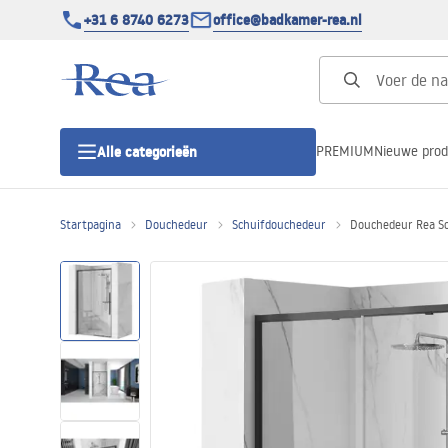
+31 6 8740 6273
office@badkamer-rea.nl
PREMIUM
Nieuwe pro
Alle categorieën
Startpagina
Douchedeur
Schuifdouchedeur
Douchedeur Rea S
Douchecabines
Douchedeur
Douchebakken
Lineaire Douchegoten