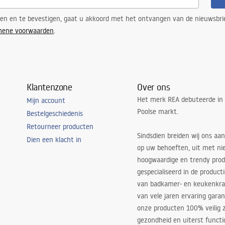
ren en te bevestigen, gaat u akkoord met het ontvangen van de nieuwsbri
mene voorwaarden
.
Klantenzone
Over ons
Het merk REA debuteerde in
Mijn account
Poolse markt.
Bestelgeschiedenis
Retourneer producten
Sindsdien breiden wij ons aan
Dien een klacht in
op uw behoeften, uit met ni
hoogwaardige en trendy produ
gespecialiseerd in de product
van badkamer- en keukenkra
van vele jaren ervaring garan
onze producten 100% veilig z
gezondheid en uiterst functi