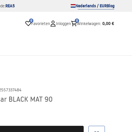
REA5
Nederlands / EUR
Blog
de:
0
0
0,00 €
Favorieten
Inloggen
Winkelwagen
:
2557337484
lar BLACK MAT 90