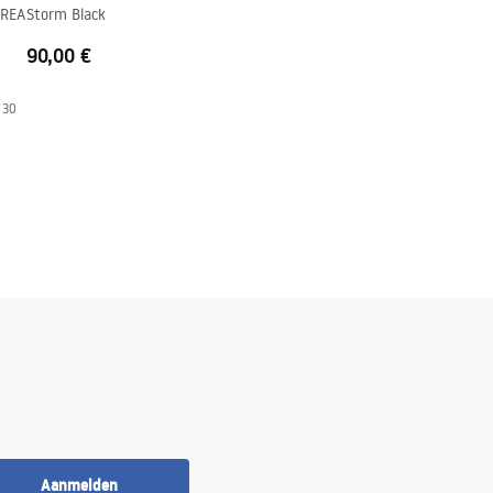
 REA
Storm Black
90,00 €
 30
Aanmelden