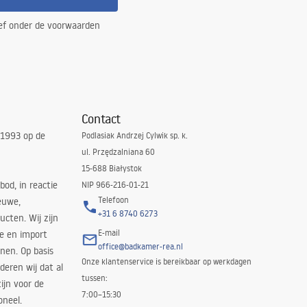
ef onder de voorwaarden
Contact
 1993 op de
Podlasiak Andrzej Cylwik sp. k.
ul. Przędzalniana 60
15-688 Białystok
bod, in reactie
NIP 966-216-01-21
Telefoon
euwe,
+31 6 8740 6273
cten. Wij zijn
E-mail
ie en import
office@badkamer-rea.nl
nen. Op basis
Onze klantenservice is bereikbaar op werkdagen
deren wij dat al
tussen:
ijn voor de
7:00–15:30
oneel.