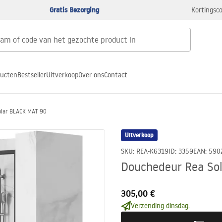
Gratis Bezorging
Kortingsco
ducten
Bestseller
Uitverkoop
Over ons
Contact
olar BLACK MAT 90
Uitverkoop
SKU
:
REA-K6319
ID
:
3359
EAN
:
590
Douchedeur Rea So
305,00 €
Verzending dinsdag.