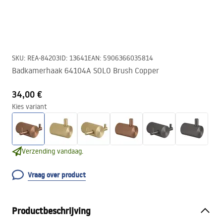
SKU
:
REA-84203
ID
:
13641
EAN
:
5906366035814
Badkamerhaak 64104A SOLO Brush Copper
34,00 €
Kies variant
Verzending vandaag.
Vraag over product
Productbeschrijving