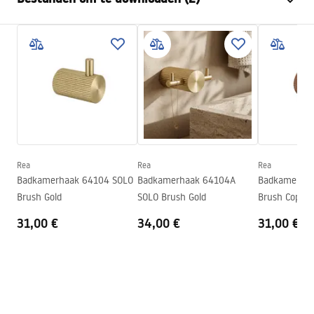
Materiaal
Metaal
Montagewijze
Geschroefd
Garantievoorwaarden
Breedte
72
mm
Warranty_Terms_and_Conditions_Accessories_-_24.pdf
Hoogte
30
mm
Diepte
52
mm
Veiligheidsinformatie
Serie
Solo
Safety_Information_Accessories.pdf
Garantie
24 maanden
Rea
Rea
Rea
Badkamerhaak 64104 SOLO
Badkamerhaak 64104A
Badkamerhaa
Brush Gold
SOLO Brush Gold
Brush Copper
31,00 €
34,00 €
31,00 €