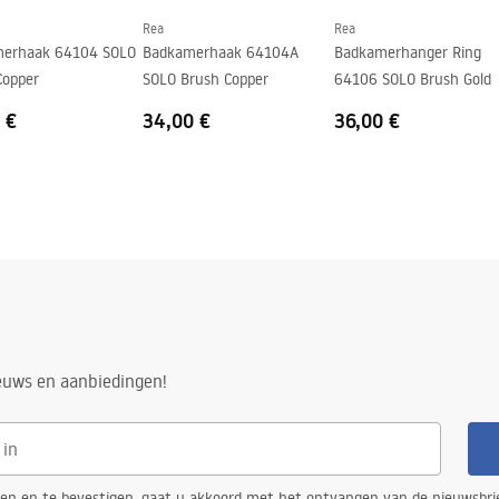
Rea
Rea
erhaak 64104 SOLO
Badkamerhaak 64104A
Badkamerhanger Ring
Copper
SOLO Brush Copper
64106 SOLO Brush Gold
 €
34,00 €
36,00 €
ieuws en aanbiedingen!
ren en te bevestigen, gaat u akkoord met het ontvangen van de nieuwsbri