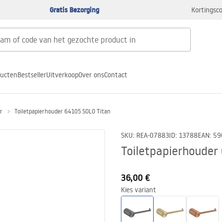
Gratis Bezorging
Kortingsco
ducten
Bestseller
Uitverkoop
Over ons
Contact
r
Toiletpapierhouder 64105 SOLO Titan
SKU
:
REA-07883
ID
:
13788
EAN
:
59
Toiletpapierhouder
36,00 €
Kies variant