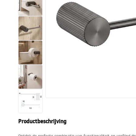
Toiletten
Wastafels
Baden en badwanden
Kranen
Douches
Keuken
Badkameraccessoires
Productbeschrijving