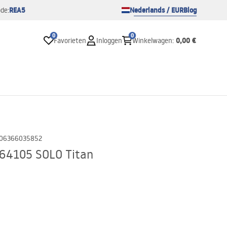
REA5
Nederlands / EUR
Blog
de:
0
0
0,00 €
Favorieten
Inloggen
Winkelwagen
:
06366035852
 64105 SOLO Titan