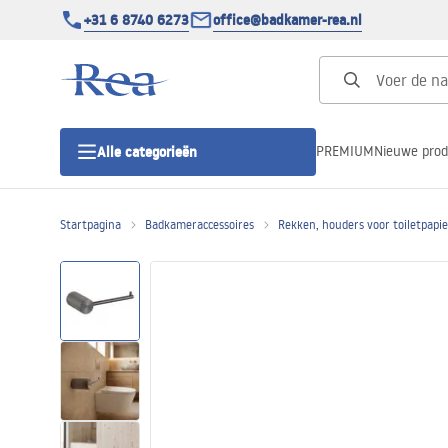
+31 6 8740 6273
office@badkamer-rea.nl
PREMIUM
Nieuwe pro
Alle categorieën
Startpagina
Badkameraccessoires
Rekken, houders voor toiletpapie
Douchecabines
Douchedeur
Douchebakken
Lineaire Douchegoten