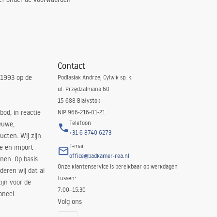
Contact
 1993 op de
Podlasiak Andrzej Cylwik sp. k.
ul. Przędzalniana 60
15-688 Białystok
bod, in reactie
NIP 966-216-01-21
Telefoon
euwe,
+31 6 8740 6273
cten. Wij zijn
E-mail
ie en import
office@badkamer-rea.nl
nen. Op basis
Onze klantenservice is bereikbaar op werkdagen
deren wij dat al
tussen:
ijn voor de
7:00–15:30
oneel.
Volg ons