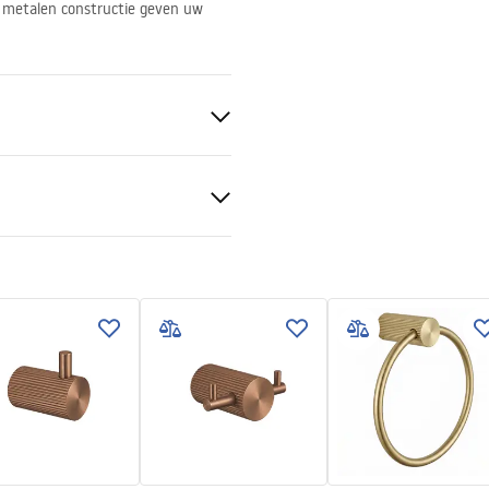
de metalen constructie geven uw
ur
gheidsinformatie
_Information_Accessories.pd
n