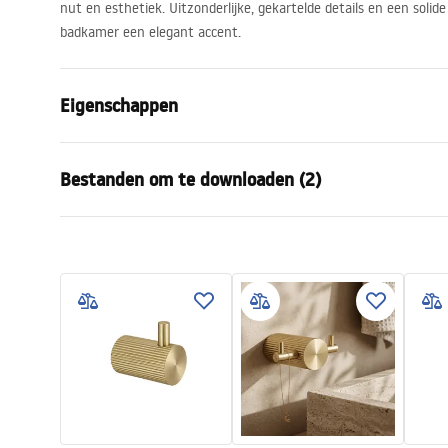
nut en esthetiek. Uitzonderlijke, gekartelde details en een soli
badkamer een elegant accent.
Eigenschappen
Kleur
Titaniumkle
Bestanden om te downloaden (2)
Materiaal
Metaal
Montagewijze
Geschroefd
Garantievoorwaarden
Veili
Breedte
163
mm
Warranty_Terms_and_Conditions_
Safety
Hoogte
30
mm
Accessories_-_24.pdf
f
Diepte
65
mm
Serie
Solo
Garantie
24 maande