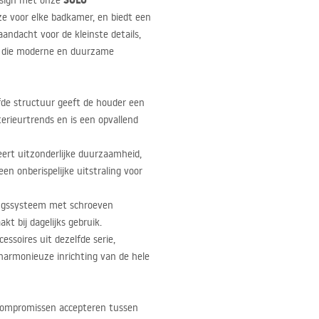
SOLO
design met onze
ze voor elke badkamer, en biedt een
aandacht voor de kleinste details,
n die moderne en duurzame
fde structuur geeft de houder een
terieurtrends en is een opvallend
ert uitzonderlijke duurzaamheid,
n onberispelijke uitstraling voor
ngssysteem met schroeven
t bij dagelijks gebruik.
ssoires uit dezelfde serie,
rmonieuze inrichting van de hele
 compromissen accepteren tussen