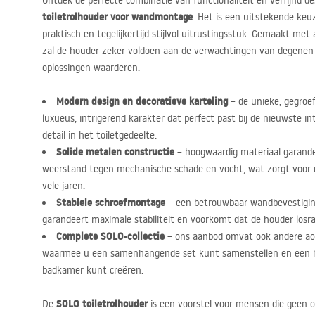
Ontdek de perfecte combinatie van functionaliteit en verfijnd 
toiletrolhouder voor wandmontage
. Het is een uitstekende keu
praktisch en tegelijkertijd stijlvol uitrustingsstuk. Gemaakt met 
zal de houder zeker voldoen aan de verwachtingen van degene
oplossingen waarderen.
Modern design en decoratieve karteling
– de unieke, gegroe
luxueus, intrigerend karakter dat perfect past bij de nieuwste in
detail in het toiletgedeelte.
Solide metalen constructie
– hoogwaardig materiaal garande
weerstand tegen mechanische schade en vocht, wat zorgt voor ee
vele jaren.
Stabiele schroefmontage
– een betrouwbaar wandbevestigi
garandeert maximale stabiliteit en voorkomt dat de houder losraak
Complete
SOLO
-collectie
– ons aanbod omvat ook andere acce
waarmee u een samenhangende set kunt samenstellen en een ha
badkamer kunt creëren.
SOLO
toiletrolhouder
De
is een voorstel voor mensen die geen