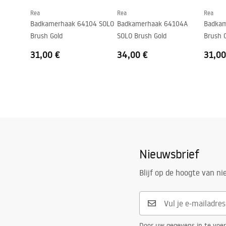
Rea
Rea
Rea
Badkamerhaak 64104 SOLO
Badkamerhaak 64104A
Badkam
Brush Gold
SOLO Brush Gold
Brush 
31,00 €
34,00 €
31,00
Nieuwsbrief
Blijf op de hoogte van n
Door uw gegevens in te voe