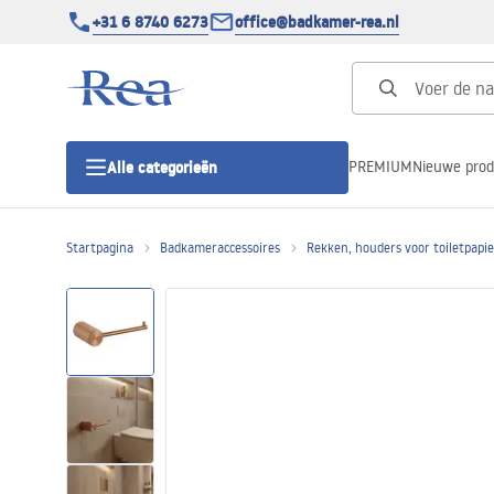
+31 6 8740 6273
office@badkamer-rea.nl
PREMIUM
Nieuwe pro
Alle categorieën
Startpagina
Badkameraccessoires
Rekken, houders voor toiletpapie
Douchecabines
Douchedeur
Douchebakken
Lineaire Douchegoten