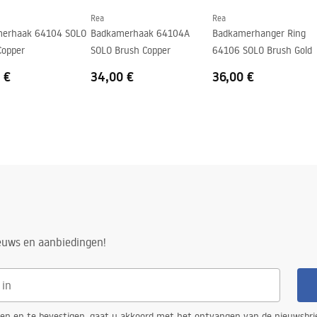
Rea
Rea
erhaak 64104 SOLO
Badkamerhaak 64104A
Badkamerhanger Ring
Copper
SOLO Brush Copper
64106 SOLO Brush Gold
 €
34,00 €
36,00 €
ieuws en aanbiedingen!
ren en te bevestigen, gaat u akkoord met het ontvangen van de nieuwsbri