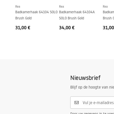
Rea
Rea
Rea
Badkamerhaak 64104 SOLO
Badkamerhaak 64104A
Badkam
Brush Gold
SOLO Brush Gold
Brush 
31,00 €
34,00 €
31,00
Nieuwsbrief
Blijf op de hoogte van n
Door uw gegevens in te voe