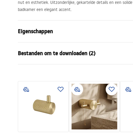
nut en esthetiek. Uitzonderlijke, gekartelde details en een soli
badkamer een elegant accent.
Eigenschappen
Kleur
Geborsteld 
Bestanden om te downloaden (2)
Materiaal
Metaal
Montagewijze
Geschroefd
Garantievoorwaarden
Veili
Breedte
163
mm
Warranty_Terms_and_Conditions_
Safety
Hoogte
30
mm
Accessories_-_24.pdf
f
Diepte
65
mm
Serie
Solo
Garantie
24 maande