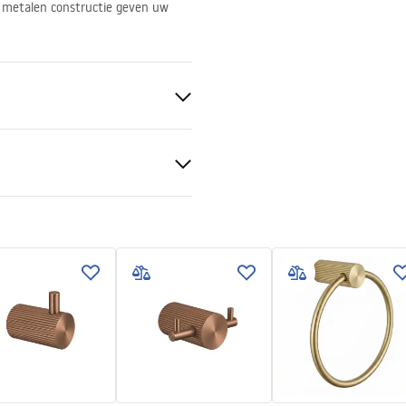
de metalen constructie geven uw
koper
gheidsinformatie
_Information_Accessories.pd
n