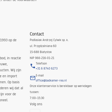
Contact
 1993 op de
Podlasiak Andrzej Cylwik sp. k.
ul. Przędzalniana 60
15-688 Białystok
bod, in reactie
NIP 966-216-01-21
Telefoon
euwe,
+31 6 8740 6273
cten. Wij zijn
E-mail
ie en import
office@badkamer-rea.nl
nen. Op basis
Onze klantenservice is bereikbaar op werkdagen
deren wij dat al
tussen:
ijn voor de
7:00–15:30
oneel.
Volg ons