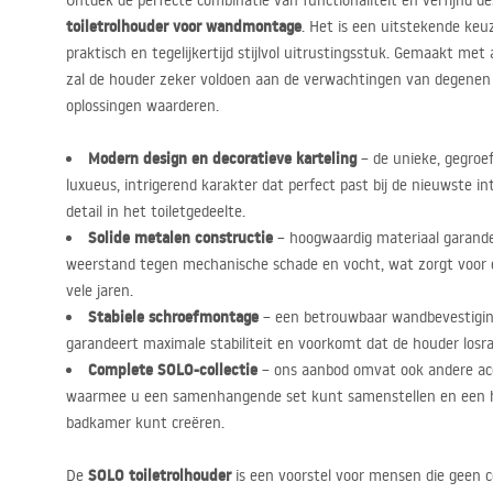
Ontdek de perfecte combinatie van functionaliteit en verfijnd 
toiletrolhouder voor wandmontage
. Het is een uitstekende keu
praktisch en tegelijkertijd stijlvol uitrustingsstuk. Gemaakt met 
zal de houder zeker voldoen aan de verwachtingen van degene
oplossingen waarderen.
Modern design en decoratieve karteling
– de unieke, gegroe
luxueus, intrigerend karakter dat perfect past bij de nieuwste in
detail in het toiletgedeelte.
Solide metalen constructie
– hoogwaardig materiaal garande
weerstand tegen mechanische schade en vocht, wat zorgt voor ee
vele jaren.
Stabiele schroefmontage
– een betrouwbaar wandbevestigi
garandeert maximale stabiliteit en voorkomt dat de houder losraak
Complete
SOLO
-collectie
– ons aanbod omvat ook andere acce
waarmee u een samenhangende set kunt samenstellen en een ha
badkamer kunt creëren.
SOLO
toiletrolhouder
De
is een voorstel voor mensen die geen