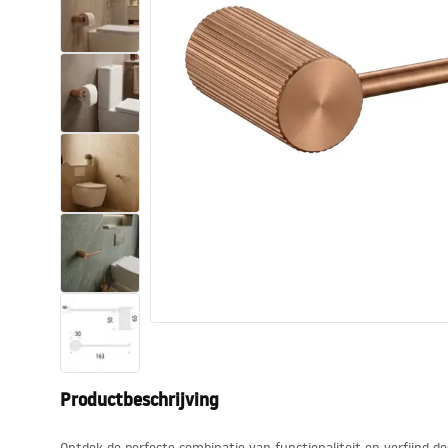
Toiletten
Wastafels
Baden en badwanden
Kranen
Douches
Keuken
Badkameraccessoires
Productbeschrijving