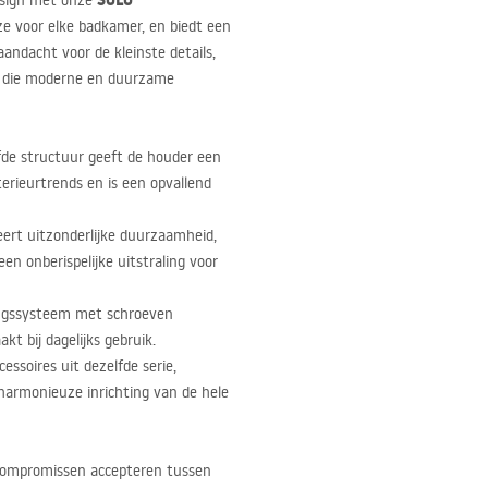
SOLO
design met onze
ze voor elke badkamer, en biedt een
aandacht voor de kleinste details,
n die moderne en duurzame
fde structuur geeft de houder een
terieurtrends en is een opvallend
ert uitzonderlijke duurzaamheid,
n onberispelijke uitstraling voor
ngssysteem met schroeven
t bij dagelijks gebruik.
ssoires uit dezelfde serie,
rmonieuze inrichting van de hele
 compromissen accepteren tussen