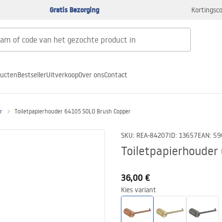
Gratis Bezorging
Kortingsco
ducten
Bestseller
Uitverkoop
Over ons
Contact
r
Toiletpapierhouder 64105 SOLO Brush Copper
SKU
:
REA-84207
ID
:
13657
EAN
:
59
Toiletpapierhouder
36,00 €
Kies variant