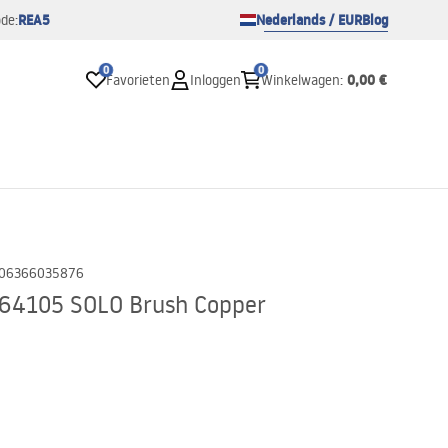
REA5
Nederlands / EUR
Blog
de:
0
0
0,00 €
Favorieten
Inloggen
Winkelwagen
:
06366035876
 64105 SOLO Brush Copper