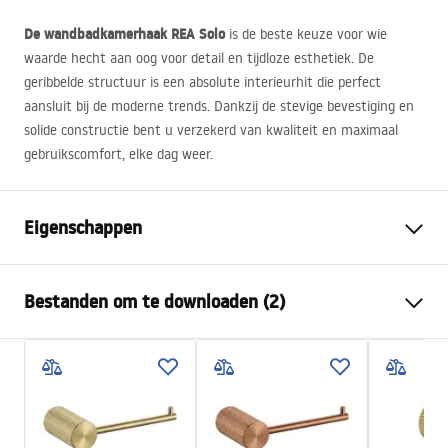
De wandbadkamerhaak
REA
Solo
is de beste keuze voor wie
waarde hecht aan oog voor detail en tijdloze esthetiek. De
geribbelde structuur is een absolute interieurhit die perfect
aansluit bij de moderne trends. Dankzij de stevige bevestiging en
solide constructie bent u verzekerd van kwaliteit en maximaal
gebruikscomfort, elke dag weer.
Eigenschappen
Kleur
Titaniumkleur
Bestanden om te downloaden (2)
Materiaal
Metaal
Montagewijze
Geschroefd
Garantievoorwaarden
Breedte
30
mm
Warranty_Terms_and_Conditions_Accessories_-_24.pdf
Hoogte
45
mm
Diepte
52
mm