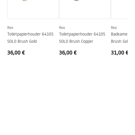
Veiligheidsinformatie
Serie
Solo
Safety_Information_Accessories.pdf
Garantie
24 maanden
Rea
Rea
Rea
Toiletpapierhouder 64105
Toiletpapierhouder 64105
Badkamerhaa
SOLO Brush Gold
SOLO Brush Copper
Brush Gold
36,00 €
36,00 €
31,00 €