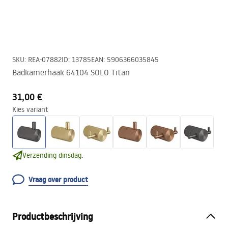
SKU
:
REA-07882
ID
:
13785
EAN
:
5906366035845
Badkamerhaak 64104 SOLO Titan
31,00 €
Kies variant
Verzending dinsdag.
Vraag over product
Productbeschrijving