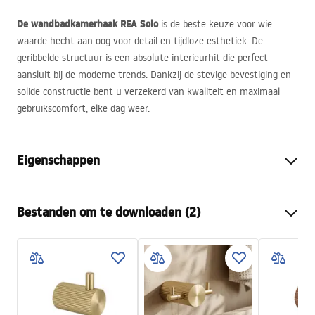
De wandbadkamerhaak
REA
Solo
is de beste keuze voor wie
waarde hecht aan oog voor detail en tijdloze esthetiek. De
geribbelde structuur is een absolute interieurhit die perfect
aansluit bij de moderne trends. Dankzij de stevige bevestiging en
solide constructie bent u verzekerd van kwaliteit en maximaal
gebruikscomfort, elke dag weer.
Eigenschappen
Kleur
Geborsteld koper
Bestanden om te downloaden (2)
Materiaal
Metaal
Montagewijze
Geschroefd
Garantievoorwaarden
Breedte
30
mm
Warranty_Terms_and_Conditions_Accessories_-_24.pdf
Hoogte
45
mm
Diepte
52
mm