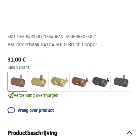
SKU
:
REA-84205
ID
:
13640
EAN
:
5906366035821
Badkamerhaak 64104 SOLO Brush Copper
31,00 €
Kies variant
Verzending overmorgen.
Vraag over product
Productbeschrijving