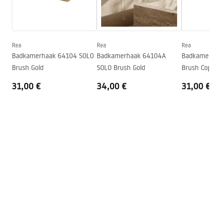
Veiligheidsinformatie
Serie
Solo
Safety_Information_Accessories.pdf
Garantie
24 maanden
Rea
Rea
Rea
Badkamerhaak 64104 SOLO
Badkamerhaak 64104A
Badkamerhaa
Brush Gold
SOLO Brush Gold
Brush Copper
31,00 €
34,00 €
31,00 €