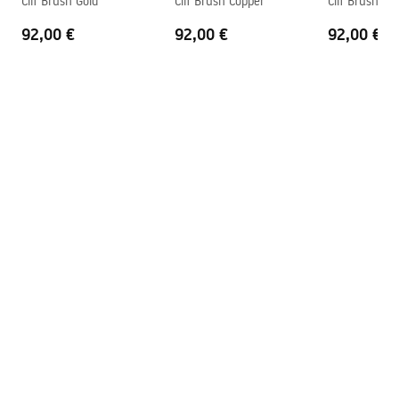
Clif Brush Gold
Clif Brush Copper
Clif Brush Nic
92,00 €
92,00 €
92,00 €