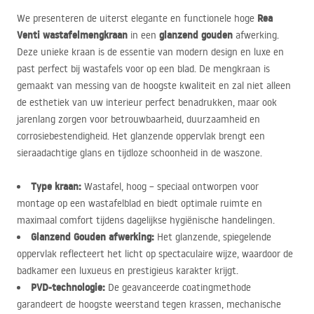
Rea
We presenteren de uiterst elegante en functionele hoge
Venti wastafelmengkraan
glanzend gouden
in een
afwerking.
Deze unieke kraan is de essentie van modern design en luxe en
past perfect bij wastafels voor op een blad. De mengkraan is
gemaakt van messing van de hoogste kwaliteit en zal niet alleen
de esthetiek van uw interieur perfect benadrukken, maar ook
jarenlang zorgen voor betrouwbaarheid, duurzaamheid en
corrosiebestendigheid. Het glanzende oppervlak brengt een
sieraadachtige glans en tijdloze schoonheid in de waszone.
Type kraan:
Wastafel, hoog – speciaal ontworpen voor
montage op een wastafelblad en biedt optimale ruimte en
maximaal comfort tijdens dagelijkse hygiënische handelingen.
Glanzend Gouden afwerking:
Het glanzende, spiegelende
oppervlak reflecteert het licht op spectaculaire wijze, waardoor de
badkamer een luxueus en prestigieus karakter krijgt.
PVD
-technologie:
De geavanceerde coatingmethode
garandeert de hoogste weerstand tegen krassen, mechanische