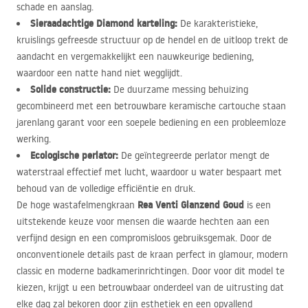
schade en aanslag.
Sieraadachtige Diamond karteling:
De karakteristieke,
kruislings gefreesde structuur op de hendel en de uitloop trekt de
aandacht en vergemakkelijkt een nauwkeurige bediening,
waardoor een natte hand niet wegglijdt.
Solide constructie:
De duurzame messing behuizing
gecombineerd met een betrouwbare keramische cartouche staan
jarenlang garant voor een soepele bediening en een probleemloze
werking.
Ecologische perlator:
De geïntegreerde perlator mengt de
waterstraal effectief met lucht, waardoor u water bespaart met
behoud van de volledige efficiëntie en druk.
Rea Venti Glanzend Goud
De hoge wastafelmengkraan
is een
uitstekende keuze voor mensen die waarde hechten aan een
verfijnd design en een compromisloos gebruiksgemak. Door de
onconventionele details past de kraan perfect in glamour, modern
classic en moderne badkamerinrichtingen. Door voor dit model te
kiezen, krijgt u een betrouwbaar onderdeel van de uitrusting dat
elke dag zal bekoren door zijn esthetiek en een opvallend