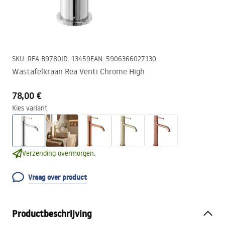
SKU
:
REA-B9780
ID
:
13459
EAN
:
5906366027130
Wastafelkraan Rea Venti Chrome High
78,00 €
Kies variant
Verzending overmorgen.
Vraag over product
Productbeschrijving