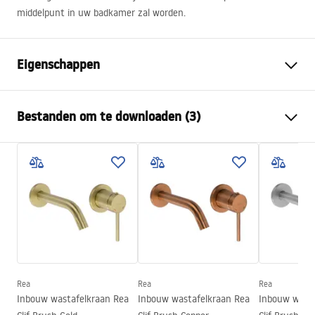
middelpunt in uw badkamer zal worden.
Eigenschappen
Kraan type
bassin
Bestanden om te downloaden (3)
Montagewijze
Opbouw
Kleur
Chroom
Garantievoorwaarden
Type uitloop
Vast
Warranty_Terms_and_Conditions_Faucets_-_5.pdf
Materiaal
Messing
Uitloopbereik
160
mm
Montage-instructies
Hoogte
295
mm
faucet.pdf
Coatingtechnologie
Chrome plating
Aansluitdiameter:
3/8 inch
Rea
Rea
Rea
Veiligheidsinformatie
Inbouw wastafelkraan Rea
Inbouw wastafelkraan Rea
Inbouw wasta
Garantie
5 jaar
Safety_Information_Faucets.pdf