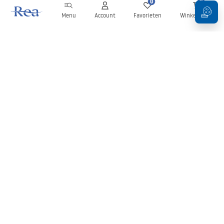
0
0
Menu
Account
Favorieten
Winkelwagen
Nieuwsbrief
Blijf op de hoogte van nieuws en aanbiedingen!
Aanmelden
Door uw gegevens in te voeren en te bevestigen, gaat u akkoord
met het ontvangen van de nieuwsbrief onder de voorwaarden
zoals beschreven in de
Algemene voorwaarden
.