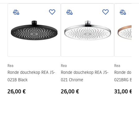
Montagewijze
Geschroefd
Pielęgnacja
Breedte
225
mm
Pielęgnacja.pdf
Hoogte
12
mm
Diepte
225
mm
Garantievoorwaarden
Garantie
24 maanden
Warranty_Terms_and_Conditions_Accessories_-_24.pdf
Rea
Rea
Rea
Ronde douchekop REA JS-
Ronde douchekop REA JS-
Ronde douche
021B Black
021 Chrome
021BRG Brus
26,00 €
26,00 €
31,00 €